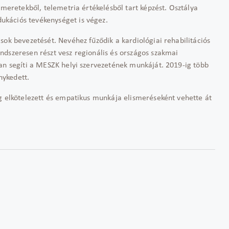
smeretekből, telemetria értékelésből tart képzést. Osztálya
kációs tevékenységet is végez.
sok bevezetését. Nevéhez fűződik a kardiológiai rehabilitációs
ndszeresen részt vesz regionális és országos szakmai
van segíti a MESZK helyi szervezetének munkáját. 2019-ig több
nykedett.
ag elkötelezett és empatikus munkája elismeréseként vehette át