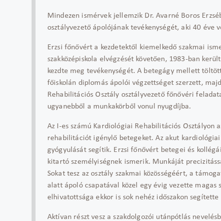
Mindezen ismérvek jellemzik Dr. Avarné Boros Erzsébe
osztályvezető ápolójának tevékenységét, aki 40 éve v
Erzsi főnővért a kezdetektől kiemelkedő szakmai ismer
szakközépiskola elvégzését követően, 1983-ban kerül
kezdte meg tevékenységét. A betegágy mellett töltöt
főiskolán diplomás ápolói végzettséget szerzett, maj
Rehabilitációs Osztály osztályvezető főnővéri feladat
ugyanebből a munkakörből vonul nyugdíjba.
Az I-es számú Kardiológiai Rehabilitációs Osztályon a
rehabilitációt igénylő betegeket. Az akut kardiológia
gyógyulását segítik. Erzsi főnővért betegei és kollé
kitartó személyiségnek ismerik. Munkáját precizitáss
Sokat tesz az osztály szakmai közösségéért, a támo
alatt ápoló csapatával közel egy évig vezette magas s
elhivatottsága ekkor is sok nehéz időszakon segítette 
Aktívan részt vesz a szakdolgozói utánpótlás nevelésb