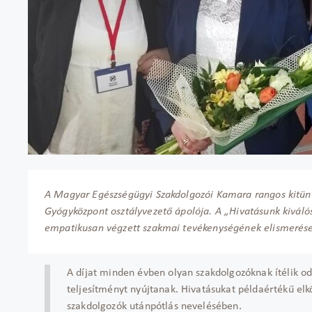
A Magyar Egészségügyi Szakdolgozói Kamara rangos kitünte
Gyógyközpont osztályvezető ápolója. A „Hivatásunk kiváló
empatikusan végzett szakmai tevékenységének elismerése
A díjat minden évben olyan szakdolgozóknak ítélik od
teljesítményt nyújtanak. Hivatásukat példaértékű elkö
szakdolgozók utánpótlás nevelésében.