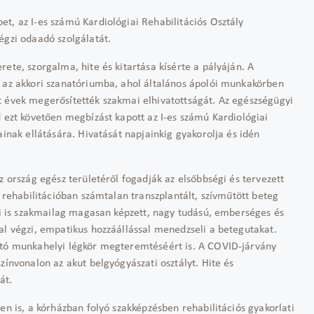
t, az I-es számú Kardiológiai Rehabilitációs Osztály
égzi odaadó szolgálatát.
ete, szorgalma, hite és kitartása kísérte a pályáján. A
t az akkori szanatóriumba, ahol általános ápolói munkakörben
t évek megerősítették szakmai elhivatottságát. Az egészségügyi
d ezt követően megbízást kapott az I-es számú Kardiológiai
ainak ellátására. Hivatását napjainkig gyakorolja és idén
z ország egész területéről fogadják az elsőbbségi és tervezett
i rehabilitációban számtalan transzplantált, szívműtött beteg
gái is szakmailag magasan képzett, nagy tudású, emberséges és
al végzi, empatikus hozzáállással menedzseli a betegutakat.
gató munkahelyi légkör megteremtéséért is. A COVID-járvány
zínvonalon az akut belgyógyászati osztályt. Hite és
át.
en is, a kórházban folyó szakképzésben rehabilitációs gyakorlati