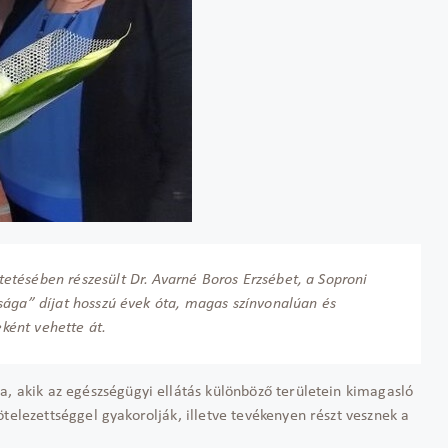
tésében részesült Dr. Avarné Boros Erzsébet, a Soproni
sága” díjat hosszú évek óta, magas színvonalúan és
ként vehette át.
a, akik az egészségügyi ellátás különböző területein kimagasló
telezettséggel gyakorolják, illetve tevékenyen részt vesznek a