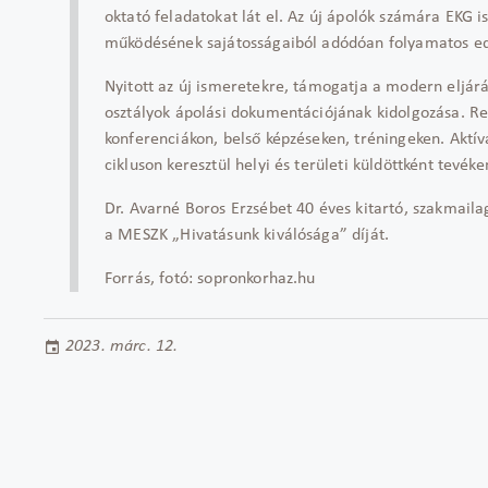
oktató feladatokat lát el. Az új ápolók számára EKG i
működésének sajátosságaiból adódóan folyamatos edu
Nyitott az új ismeretekre, támogatja a modern eljárá
osztályok ápolási dokumentációjának kidolgozása. Re
konferenciákon, belső képzéseken, tréningeken. Aktí
cikluson keresztül helyi és területi küldöttként tevéke
Dr. Avarné Boros Erzsébet 40 éves kitartó, szakmail
a MESZK „Hivatásunk kiválósága” díját.
Forrás, fotó: sopronkorhaz.hu
2023. márc. 12.