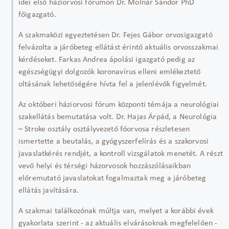
idei első háziorvosi fórumon Dr. Molnár Sándor PhD
főigazgató.
A szakmaközi egyeztetésen Dr. Fejes Gábor orvosigazgató
felvázolta a járóbeteg ellátást érintő aktuális orvosszakmai
kérdéseket. Farkas Andrea ápolási igazgató pedig az
egészségügyi dolgozók koronavírus elleni emlékeztető
oltásának lehetőségére hívta fel a jelenlévők figyelmét.
Az októberi háziorvosi fórum központi témája a neurológiai
szakellátás bemutatása volt. Dr. Hajas Árpád, a Neurológia
– Stroke osztály osztályvezető főorvosa részletesen
ismertette a beutalás, a gyógyszerfelírás és a szakorvosi
javaslatkérés rendjét, a kontroll vizsgálatok menetét. A részt
vevő helyi és térségi házorvosok hozzászólásaikban
előremutató javaslatokat fogalmaztak meg a járóbeteg
ellátás javítására.
A szakmai találkozónak múltja van, melyet a korábbi évek
gyakorlata szerint - az aktuális elvárásoknak megfelelően -