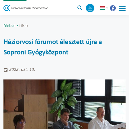
Főoldal
Hírek
Háziorvosi fórumot élesztett újra a
Soproni Gyógyközpont
2022. okt. 13.