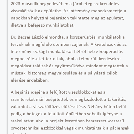
2023 második negyedévében a járóbeteg szakrendelés
visszaköltözik az épületbe. Az intézmény menedzsmentje a
napokban helyszíni bejáráson tekintette meg az épületet,
illetve a befejező munkálatokat.
Dr. Becsei László elmondta, a korszerűsítési munkálatok a
terveknek megfelelő ütemben zajlanak. A kivitelezők és az
intézmény szakági munkatársai hétről hétre kooperációs
megbeszéléseket tartottak, ahol a felmerült kérdésekre
megoldást találtak és együttműködve mindent megtettek a
műszaki biztonság megvalósulása és a pályázati célok
elérése érdekében.
A bejárás idejére a felújított vizesblokkokat és a
szanitereket már beépítették és megkezdődött a takarítás,
valamint a visszaköltözés előkészítése. Néhány héten belül
pedig a betegek a felújított épületben vehetik igénybe a
szakellátást, ahol a projekt keretében beszerzett korszerű
orvostechnikai eszközökkel végzik munkatársaik a páciensek