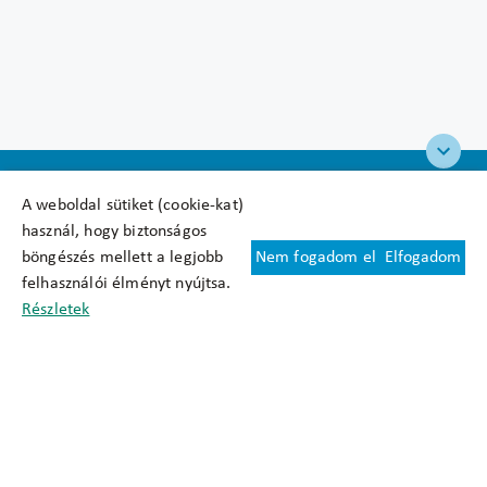
A weboldal sütiket (cookie-kat)
használ, hogy biztonságos
böngészés mellett a legjobb
Nem fogadom el
Elfogadom
Felhasználási feltételek
felhasználói élményt nyújtsa.
Cookie nyilatkozat
Részletek
Adatkezelési tájékoztató
Oldaltérkép
Közadatkereső