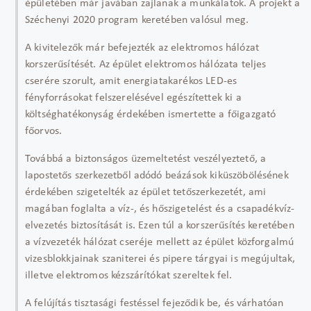
épületében már javában zajlanak a munkálatok. A projekt a
Széchenyi 2020 program keretében valósul meg.
A kivitelezők már befejezték az elektromos hálózat
korszerűsítését. Az épület elektromos hálózata teljes
cserére szorult, amit energiatakarékos LED-es
fényforrásokat felszerelésével egészítettek ki a
költséghatékonyság érdekében ismertette a főigazgató
főorvos.
Továbbá a biztonságos üzemeltetést veszélyeztető, a
lapostetős szerkezetből adódó beázások kiküszöbölésének
érdekében szigetelték az épület tetőszerkezetét, ami
magában foglalta a víz-, és hőszigetelést és a csapadékvíz-
elvezetés biztosítását is. Ezen túl a korszerűsítés keretében
a vízvezeték hálózat cseréje mellett az épület közforgalmú
vizesblokkjainak szaniterei és pipere tárgyai is megújultak,
illetve elektromos kézszárítókat szereltek fel.
A felújítás tisztasági festéssel fejeződik be, és várhatóan