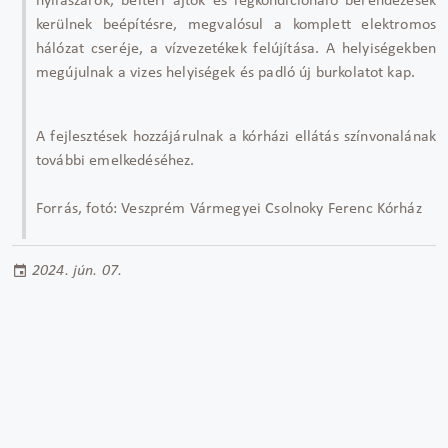
nyílászárók, beltéri ajtók és légkondicionáló berendezések
kerülnek beépítésre, megvalósul a komplett elektromos
hálózat cseréje, a vízvezetékek felújítása. A helyiségekben
megújulnak a vizes helyiségek és padló új burkolatot kap.
A fejlesztések hozzájárulnak a kórházi ellátás színvonalának
további emelkedéséhez.
Forrás, fotó: Veszprém Vármegyei Csolnoky Ferenc Kórház
2024. jún. 07.