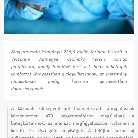
Magyarország kormánya 226,6 millió forintot biztosít a
Veszprém Vármegyei Csolnoky Ferenc Kórház
felújítására, amely lehetővé teszi azt, hogy a betegek
komfortos környezetben gyógyulhassanak, az intézmény
munkatársai pedig korszerű környezetben
dolgozhassanak.
A központi költségvetésből finanszírozott támogatásnak
köszönhetően 470 négyzetméteren megújulnak a
betegkórtermek,
az intenzív megfigyelőszoba, valamint a
kezelő- és kiszolgáló helyiségek. A felújítás során új