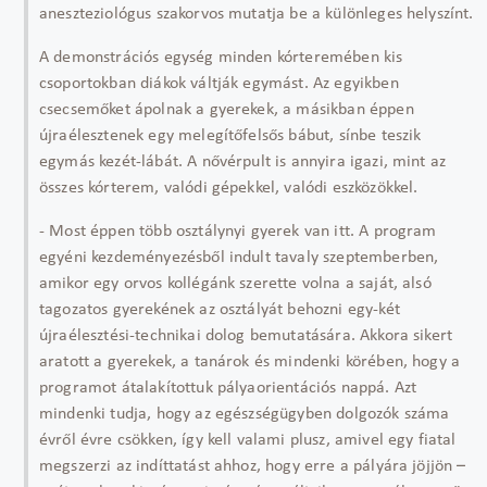
aneszteziológus szakorvos mutatja be a különleges helyszínt.
A demonstrációs egység minden kórteremében kis
csoportokban diákok váltják egymást. Az egyikben
csecsemőket ápolnak a gyerekek, a másikban éppen
újraélesztenek egy melegítőfelsős bábut, sínbe teszik
egymás kezét-lábát. A nővérpult is annyira igazi, mint az
összes kórterem, valódi gépekkel, valódi eszközökkel.
- Most éppen több osztálynyi gyerek van itt. A program
egyéni kezdeményezésből indult tavaly szeptemberben,
amikor egy orvos kollégánk szerette volna a saját, alsó
tagozatos gyerekének az osztályát behozni egy-két
újraélesztési-technikai dolog bemutatására. Akkora sikert
aratott a gyerekek, a tanárok és mindenki körében, hogy a
programot átalakítottuk pályaorientációs nappá. Azt
mindenki tudja, hogy az egészségügyben dolgozók száma
évről évre csökken, így kell valami plusz, amivel egy fiatal
megszerzi az indíttatást ahhoz, hogy erre a pályára jöjjön –