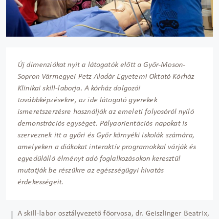
Új dimenziókat nyit a látogatók előtt a Győr-Moson-
Sopron Vármegyei Petz Aladár Egyetemi Oktató Kórház
Klinikai skill-laborja. A kórház dolgozói
továbbképzésekre, az ide látogató gyerekek
ismeretszerzésre használják az emeleti folyosóról nyíló
demonstrációs egységet. Pályaorientációs napokat is
szerveznek itt a győri és Győr környéki iskolák számára,
amelyeken a diákokat interaktív programokkal várják és
egyedülálló élményt adó foglalkozásokon keresztül
mutatják be részükre az egészségügyi hivatás
érdekességeit.
A skill-labor osztályvezető főorvosa, dr. Geiszlinger Beatrix,