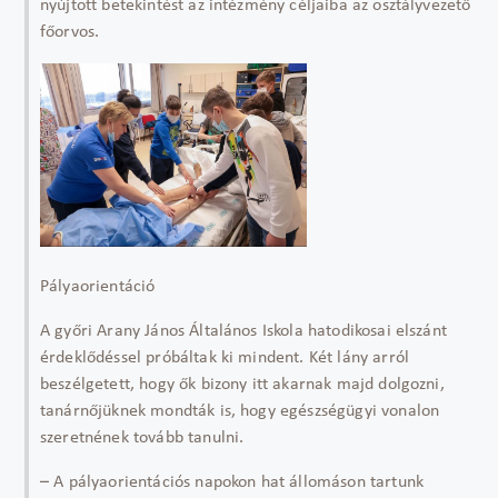
nyújtott betekintést az intézmény céljaiba az osztályvezető
főorvos.
Pályaorientáció
A győri Arany János Általános Iskola hatodikosai elszánt
érdeklődéssel próbáltak ki mindent. Két lány arról
beszélgetett, hogy ők bizony itt akarnak majd dolgozni,
tanárnőjüknek mondták is, hogy egészségügyi vonalon
szeretnének tovább tanulni.
– A pályaorientációs napokon hat állomáson tartunk