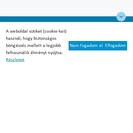
A weboldal sütiket (cookie-kat)
használ, hogy biztonságos
böngészés mellett a legjobb
Nem fogadom el
Elfogadom
Felhasználási feltételek
felhasználói élményt nyújtsa.
Cookie nyilatkozat
Részletek
Adatkezelési tájékoztató
Oldaltérkép
Közadatkereső
Akadálymentesítési nyilatkozat