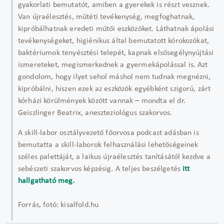
gyakorlati bemutatót, amiben a gyerekek is részt vesznek.
Van újraélesztés, műtéti tevékenység, megfoghatnak,
kipróbálhatnak eredeti műtői eszközöket. Láthatnak ápolási
tevékenységeket, higiénikus által bemutatott kórokozókat,
baktériumok tenyésztési telepét, kapnak elsősegélynyújtási
ismereteket, megismerkednek a gyermekápolással is. Azt
gondolom, hogy ilyet sehol máshol nem tudnak megnézni,
kipróbálni, hiszen ezek az eszközök egyébként szigorú, zárt
kórházi körülmények között vannak – mondta el dr.
Geiszlinger Beatrix, aneszteziológus szakorvos.
A skill-labor osztályvezető főorvosa podcast adásban is
bemutatta a skill-laborok felhasználási lehetőségeinek
széles palettáját, a laikus újraélesztés tanításától kezdve a
sebészeti szakorvos képzésig. A teljes beszélgetés
itt
hallgatható meg.
Forrás, fotó: kisalfold.hu