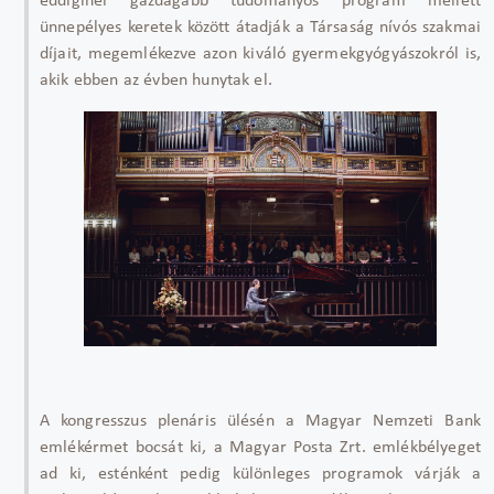
eddiginél gazdagabb tudományos program mellett
ünnepélyes keretek között átadják a Társaság nívós szakmai
díjait, megemlékezve azon kiváló gyermekgyógyászokról is,
akik ebben az évben hunytak el.
A kongresszus plenáris ülésén a Magyar Nemzeti Bank
emlékérmet bocsát ki, a Magyar Posta Zrt. emlékbélyeget
ad ki, esténként pedig különleges programok várják a