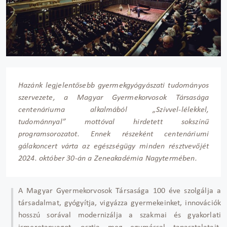
Hazánk legjelentősebb gyermekgyógyászati tudományos
szervezete, a Magyar Gyermekorvosok Társasága
centenáriuma alkalmából „Szívvel-lélekkel,
tudománnyal” mottóval hirdetett sokszínű
programsorozatot. Ennek részeként centenáriumi
gálakoncert várta az egészségügy minden résztvevőjét
2024. október 30-án a Zeneakadémia Nagytermében.
A Magyar Gyermekorvosok Társasága 100 éve szolgálja a
társadalmat, gyógyítja, vigyázza gyermekeinket, innovációk
hosszú sorával modernizálja a szakmai és gyakorlati