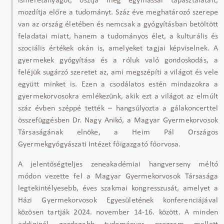
ismeretanyagot, osztja meg egymással tapasztalatait,
mozdítja előre a tudományt. Száz éve meghatározó szerepe
van az ország életében és nemcsak a gyógyításban betöltött
feladatai miatt, hanem a tudományos élet, a kulturális és
szociális értékek okán is, amelyeket tagjai képviselnek. A
gyermekek gyógyítása és a róluk való gondoskodás, a
feléjük sugárzó szeretet az, ami megszépíti a világot és vele
együtt minket is. Ezen a csodálatos estén mindazokra a
gyermekorvosokra emlékezünk, akik ezt a világot az elmúlt
száz évben széppé tették – hangsúlyozta a gálakoncerttel
összefüggésben Dr. Nagy Anikó, a Magyar Gyermekorvosok
Társaságának elnöke, a Heim Pál Országos
Gyermekgyógyászati Intézet főigazgató főorvosa.
A jelentőségteljes zeneakadémiai hangverseny méltó
módon vezette fel a Magyar Gyermekorvosok Társasága
legtekintélyesebb, éves szakmai kongresszusát, amelyet a
Házi Gyermekorvosok Egyesületének konferenciájával
közösen tartják 2024. november 14-16. között. A minden