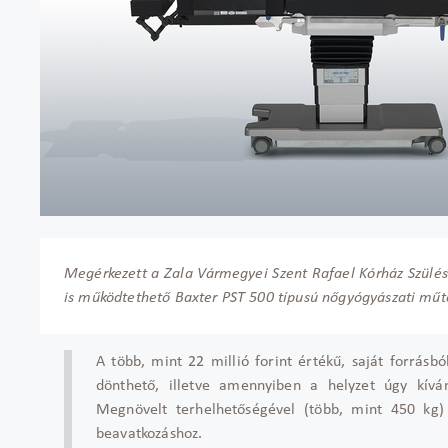
Megérkezett a Zala Vármegyei Szent Rafael Kórház Szülés
is működtethető Baxter PST 500 típusú nőgyógyászati műt
A több, mint 22 millió forint értékű, saját forrásb
dönthető, illetve amennyiben a helyzet úgy kíván
Megnövelt terhelhetőségével (több, mint 450 kg) 
beavatkozáshoz.