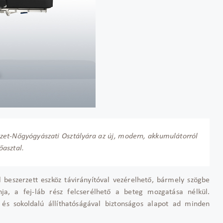
zet-Nőgyógyászati Osztályára az új, modern, akkumulátorról
őasztal.
ól beszerzett eszköz távirányítóval vezérelhető, bármely szögbe
ja, a fej-láb rész felcserélhető a beteg mozgatása nélkül.
és sokoldalú állíthatóságával biztonságos alapot ad minden