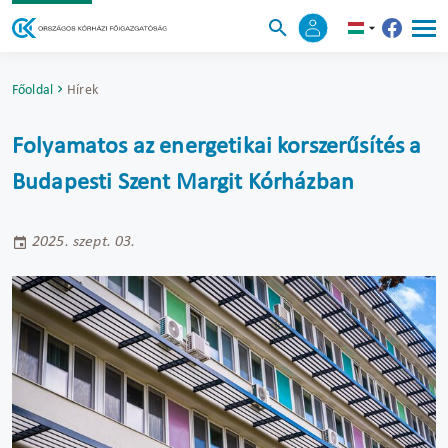
Főoldal
Hírek
Folyamatos az energetikai korszerűsítés a
Budapesti Szent Margit Kórházban
2025. szept. 03.