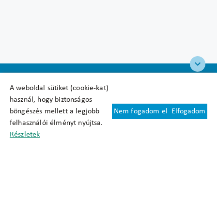
A weboldal sütiket (cookie-kat)
használ, hogy biztonságos
böngészés mellett a legjobb
Nem fogadom el
Elfogadom
Felhasználási feltételek
felhasználói élményt nyújtsa.
Cookie nyilatkozat
Részletek
Adatkezelési tájékoztató
Oldaltérkép
Közadatkereső