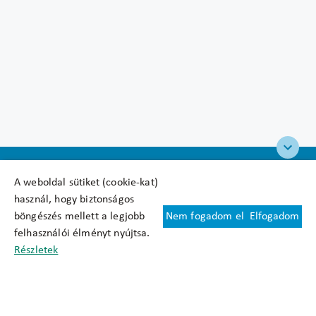
A weboldal sütiket (cookie-kat)
használ, hogy biztonságos
böngészés mellett a legjobb
Nem fogadom el
Elfogadom
Felhasználási feltételek
felhasználói élményt nyújtsa.
Cookie nyilatkozat
Részletek
Adatkezelési tájékoztató
Oldaltérkép