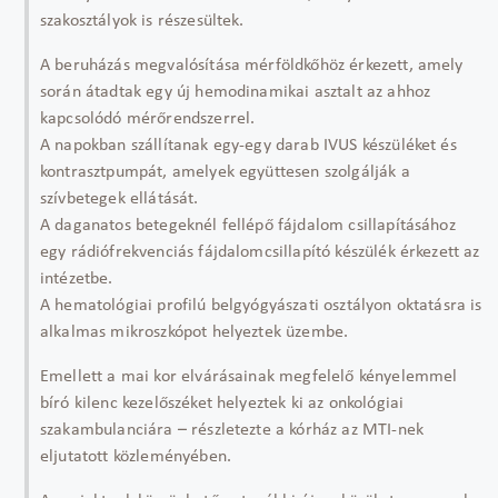
szakosztályok is részesültek.
A beruházás megvalósítása mérföldkőhöz érkezett, amely
során átadtak egy új hemodinamikai asztalt az ahhoz
kapcsolódó mérőrendszerrel.
A napokban szállítanak egy-egy darab IVUS készüléket és
kontrasztpumpát, amelyek együttesen szolgálják a
szívbetegek ellátását.
A daganatos betegeknél fellépő fájdalom csillapításához
egy rádiófrekvenciás fájdalomcsillapító készülék érkezett az
intézetbe.
A hematológiai profilú belgyógyászati osztályon oktatásra is
alkalmas mikroszkópot helyeztek üzembe.
Emellett a mai kor elvárásainak megfelelő kényelemmel
bíró kilenc kezelőszéket helyeztek ki az onkológiai
szakambulanciára – részletezte a kórház az MTI-nek
eljutatott közleményében.