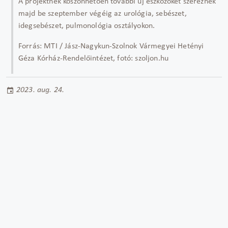
A projektnek köszönhetően további új eszközöket szereznek
majd be szeptember végéig az urológia, sebészet,
idegsebészet, pulmonológia osztályokon.
Forrás: MTI / Jász-Nagykun-Szolnok Vármegyei Hetényi
Géza Kórház-Rendelőintézet, fotó: szoljon.hu
2023. aug. 24.