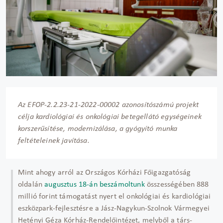
Az EFOP-2.2.23-21-2022-00002 azonosítószámú projekt
célja kardiológiai és onkológiai betegellátó egységeinek
korszerűsítése, modernizálása, a gyógyító munka
feltételeinek javítása.
Mint ahogy arról az Országos Kórházi Főigazgatóság
oldalán
augusztus 18-án beszámoltunk
összességében 888
millió forint támogatást nyert el onkológiai és kardiológiai
eszközpark-fejlesztésre a Jász-Nagykun-Szolnok Vármegyei
Hetényi Géza Kórház-Rendelőintézet, melyből a társ-