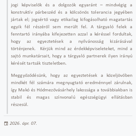
jogi képviselők és a dolgozók egyaránt – mindvégig a
konstruktív párbeszéd és a kölcsönös tolerancia jegyében
jártak el; jogsértő vagy etikailag kifogásolható magatartás
egyik fél részéről sem merült fel. A tárgyaló felek a
fenntartó irányába kifejezetten azzal a kéréssel fordultak,
hogy az egyeztetések a nyilvánosság kizárásával
történjenek. Kérjük mind az érdekképviseleteket, mind a
sajtó munkatársait, hogy a tárgyaló partnerek ilyen irányú
kérését tartsák tiszteletben.
Meggyőződésünk, hogy az egyeztetések a közeljövőben
mindkét fél számára megnyugtató eredménnyel zárulnak,
így Makó és Hódmezővásárhely lakossága a továbbiakban is
stabil és magas színvonalú egészségügyi ellátásban
részesül.
2026. ápr. 07.