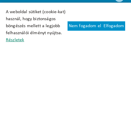
A weboldal sütiket (cookie-kat)
használ, hogy biztonságos
böngészés mellett a legjobb
Nem fogadom el
Elfogadom
Felhasználási feltételek
felhasználói élményt nyújtsa.
Cookie nyilatkozat
Részletek
Adatkezelési tájékoztató
Oldaltérkép
Közadatkereső
Akadálymentesítési nyilatkozat
Impresszum
okfo@okfo.gov.hu