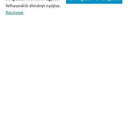
Felhasználási feltételek
felhasználói élményt nyújtsa.
Cookie nyilatkozat
Részletek
Adatkezelési tájékoztató
Oldaltérkép
Közadatkereső
Akadálymentesítési nyilatkozat
Impresszum
okfo@okfo.gov.hu
+361 356 1522
1125 Budapest, Diós árok 3.