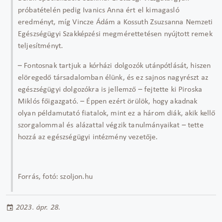
próbatételén pedig Ivanics Anna ért el kimagasló
eredményt, míg Vincze Ádám a Kossuth Zsuzsanna Nemzeti
Egészségügyi Szakképzési megmérettetésen nyújtott remek
teljesítményt.
– Fontosnak tartjuk a kórházi dolgozók utánpótlását, hiszen
elöregedő társadalomban élünk, és ez sajnos nagyrészt az
egészségügyi dolgozókra is jellemző – fejtette ki Piroska
Miklós főigazgató. – Éppen ezért örülök, hogy akadnak
olyan példamutató fiatalok, mint ez a három diák, akik kellő
szorgalommal és alázattal végzik tanulmányaikat – tette
hozzá az egészségügyi intézmény vezetője.
Forrás, fotó: szoljon.hu
2023. ápr. 28.