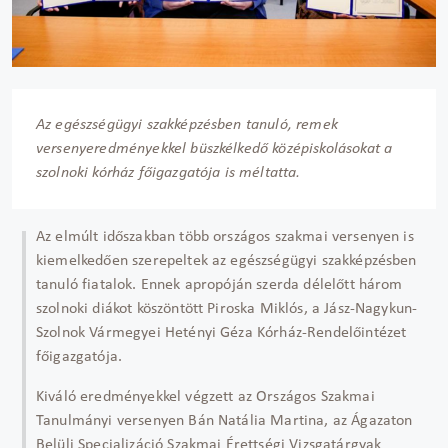
Az egészségügyi szakképzésben tanuló, remek
versenyeredményekkel büszkélkedő középiskolásokat a
szolnoki kórház főigazgatója is méltatta.
Az elmúlt időszakban több országos szakmai versenyen is
kiemelkedően szerepeltek az egészségügyi szakképzésben
tanuló fiatalok. Ennek apropóján szerda délelőtt három
szolnoki diákot köszöntött Piroska Miklós, a Jász-Nagykun-
Szolnok Vármegyei Hetényi Géza Kórház-Rendelőintézet
főigazgatója.
Kiváló eredményekkel végzett az Országos Szakmai
Tanulmányi versenyen Bán Natália Martina, az Ágazaton
Belüli Specializáció Szakmai Érettségi Vizsgatárgyak