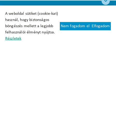
A weboldal sütiket (cookie-kat)
használ, hogy biztonságos
böngészés mellett a legjobb
Nem fogadom el
Elfogadom
Felhasználási feltételek
felhasználói élményt nyújtsa.
Cookie nyilatkozat
Részletek
Adatkezelési tájékoztató
Oldaltérkép
Közadatkereső
Akadálymentesítési nyilatkozat
Impresszum
okfo@okfo.gov.hu