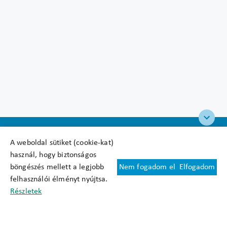
A weboldal sütiket (cookie-kat)
használ, hogy biztonságos
böngészés mellett a legjobb
Nem fogadom el
Elfogadom
Felhasználási feltételek
felhasználói élményt nyújtsa.
Cookie nyilatkozat
Részletek
Adatkezelési tájékoztató