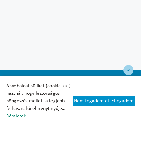
A weboldal sütiket (cookie-kat)
használ, hogy biztonságos
böngészés mellett a legjobb
Nem fogadom el
Elfogadom
Felhasználási feltételek
felhasználói élményt nyújtsa.
Cookie nyilatkozat
Részletek
Adatkezelési tájékoztató