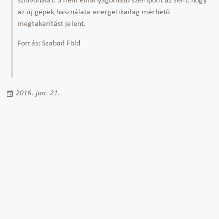
színvonalát. S nem elhanyagolható szempont az sem, hogy
az új gépek használata energetikailag mérhető
megtakarítást jelent.
Forrás: Szabad Föld
2016. jan. 21.