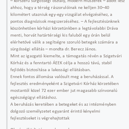
– korszerű sürgősségi osztály, modern műszerek – adott lesz
ahhoz, hogy a térség rászorulóinak ne kelljen 30–40
kilométert utazniuk egy-egy vizsgálat elvégzéséhez, a
pontos diagnózisok megszerzéséhez. – A fejlesztésünknek
köszönhetően kórházi körzetünkben a legtávolabbi Dráva
menti, horvát határtérségi kis faluból egy órán belül
elérhetővé válik a segítségre szoruló betegek számára a
sürgősségi ellátás – mondta dr. Berecz János.
Mint az igazgató kiemelte, a támogatás révén a Szigetvári
Kórház és a fenntartó ÁEEK célja a hosszú távú, stabil
fejlődés biztosítása a lakossági ellátásban.
Ennek fontos állomása valósult meg a beruházással. A
fejlesztés eredményeként a Szigetvári Kórház körzetében
mostantól közel 72 ezer ember jut magasabb színvonalú
egészségügyi ellátáshoz.
A beruházás keretében a betegeket és az intézményben
dolgozó személyzetet egyaránt érintő kényelmi
fejlesztéseket is végrehajtottak