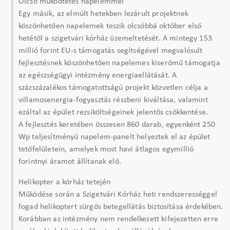
Olcsó működtetés napelemmel
Egy másik, az elmúlt hetekben lezárult projektnek
köszönhetően napelemek teszik olcsóbbá október első
hetétől a szigetvári kórház üzemeltetését. A mintegy 153
millió forint EU-s támogatás segítségével megvalósult
fejlesztésnek köszönhetően napelemes kiserőmű támogatja
az egészségügyi intézmény energiaellátását. A
százszázalékos támogatottságú projekt közvetlen célja a
villamosenergia-fogyasztás részbeni kiváltása, valamint
ezáltal az épület rezsiköltségeinek jelentős csökkentése.
A fejlesztés keretében összesen 860 darab, egyenként 250
Wp teljesítményű napelem-panelt helyeztek el az épület
tetőfelületein, amelyek most havi átlagos egymillió
forintnyi áramot állítanak elő.
Helikopter a kórház tetején
Működése során a Szigetvári Kórház heti rendszerességgel
fogad helikoptert sürgős betegellátás biztosítása érdekében.
Korábban az intézmény nem rendelkezett kifejezetten erre