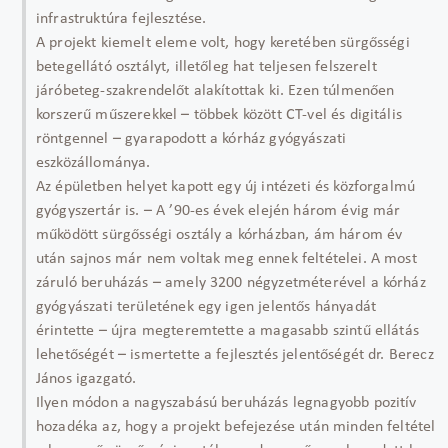
infrastruktúra fejlesztése.
A projekt kiemelt eleme volt, hogy keretében sürgősségi
betegellátó osztályt, illetőleg hat teljesen felszerelt
járóbeteg-szakrendelőt alakítottak ki. Ezen túlmenően
korszerű műszerekkel – többek között CT-vel és digitális
röntgennel – gyarapodott a kórház gyógyászati
eszközállománya.
Az épületben helyet kapott egy új intézeti és közforgalmú
gyógyszertár is. – A ’90-es évek elején három évig már
működött sürgősségi osztály a kórházban, ám három év
után sajnos már nem voltak meg ennek feltételei. A most
záruló beruházás – amely 3200 négyzetméterével a kórház
gyógyászati területének egy igen jelentős hányadát
érintette – újra megteremtette a magasabb szintű ellátás
lehetőségét – ismertette a fejlesztés jelentőségét dr. Berecz
János igazgató.
Ilyen módon a nagyszabású beruházás legnagyobb pozitív
hozadéka az, hogy a projekt befejezése után minden feltétel