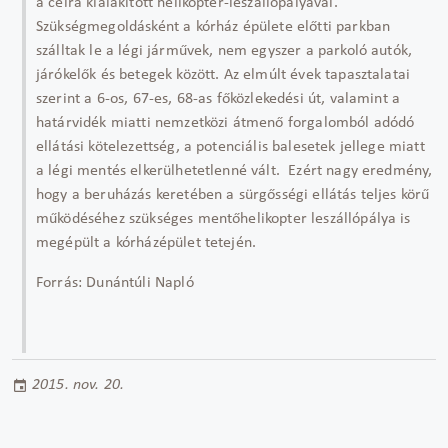
a célra kialakított helikopter-leszállópályával.
Szükségmegoldásként a kórház épülete előtti parkban
szálltak le a légi járművek, nem egyszer a parkoló autók,
járókelők és betegek között. Az elmúlt évek tapasztalatai
szerint a 6-os, 67-es, 68-as főközlekedési út, valamint a
határvidék miatti nemzetközi átmenő forgalomból adódó
ellátási kötelezettség, a potenciális balesetek jellege miatt
a légi mentés elkerülhetetlenné vált. Ezért nagy eredmény,
hogy a beruházás keretében a sürgősségi ellátás teljes körű
működéséhez szükséges mentőhelikopter leszállópálya is
megépült a kórházépület tetején.
Forrás: Dunántúli Napló
2015. nov. 20.