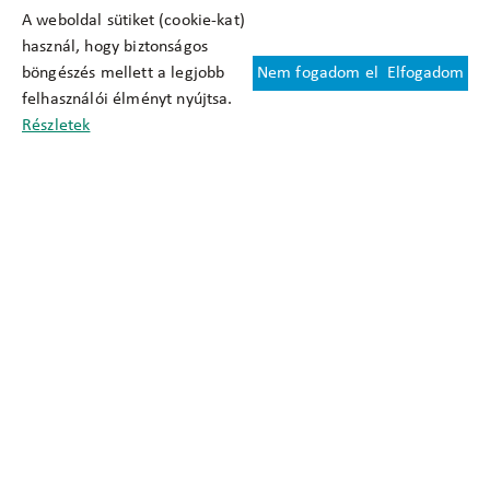
A weboldal sütiket (cookie-kat)
használ, hogy biztonságos
böngészés mellett a legjobb
Nem fogadom el
Elfogadom
Felhasználási feltételek
felhasználói élményt nyújtsa.
Cookie nyilatkozat
Részletek
Adatkezelési tájékoztató
Oldaltérkép
Közadatkereső
Akadálymentesítési nyilatkozat
Impresszum
okfo@okfo.gov.hu
+361 356 1522