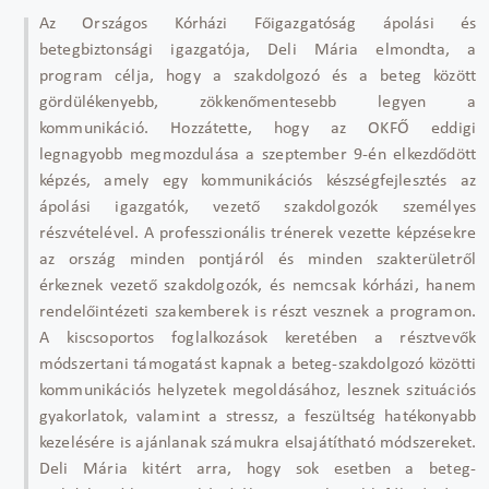
Az Országos Kórházi Főigazgatóság ápolási és
betegbiztonsági igazgatója, Deli Mária elmondta, a
program célja, hogy a szakdolgozó és a beteg között
gördülékenyebb, zökkenőmentesebb legyen a
kommunikáció. Hozzátette, hogy az OKFŐ eddigi
legnagyobb megmozdulása a szeptember 9-én elkezdődött
képzés, amely egy kommunikációs készségfejlesztés az
ápolási igazgatók, vezető szakdolgozók személyes
részvételével. A professzionális trénerek vezette képzésekre
az ország minden pontjáról és minden szakterületről
érkeznek vezető szakdolgozók, és nemcsak kórházi, hanem
rendelőintézeti szakemberek is részt vesznek a programon.
A kiscsoportos foglalkozások keretében a résztvevők
módszertani támogatást kapnak a beteg-szakdolgozó közötti
kommunikációs helyzetek megoldásához, lesznek szituációs
gyakorlatok, valamint a stressz, a feszültség hatékonyabb
kezelésére is ajánlanak számukra elsajátítható módszereket.
Deli Mária kitért arra, hogy sok esetben a beteg-