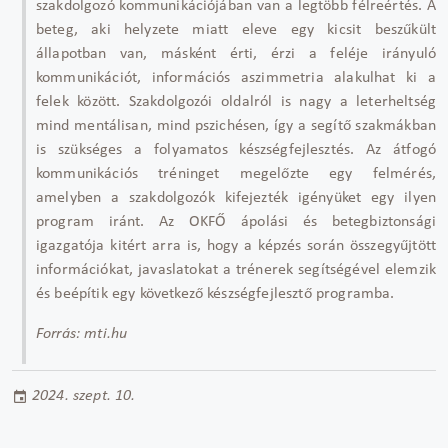
szakdolgozó kommunikációjában van a legtöbb félreértés. A
beteg, aki helyzete miatt eleve egy kicsit beszűkült
állapotban van, másként érti, érzi a feléje irányuló
kommunikációt, információs aszimmetria alakulhat ki a
felek között. Szakdolgozói oldalról is nagy a leterheltség
mind mentálisan, mind pszichésen, így a segítő szakmákban
is szükséges a folyamatos készségfejlesztés. Az átfogó
kommunikációs tréninget megelőzte egy felmérés,
amelyben a szakdolgozók kifejezték igényüket egy ilyen
program iránt. Az OKFŐ ápolási és betegbiztonsági
igazgatója kitért arra is, hogy a képzés során összegyűjtött
információkat, javaslatokat a trénerek segítségével elemzik
és beépítik egy következő készségfejlesztő programba.
Forrás: mti.hu
2024. szept. 10.