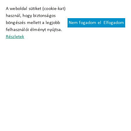
A weboldal sütiket (cookie-kat)
használ, hogy biztonságos
böngészés mellett a legjobb
Nem fogadom el
Elfogadom
Felhasználási feltételek
felhasználói élményt nyújtsa.
Cookie nyilatkozat
Részletek
Adatkezelési tájékoztató
Oldaltérkép
Közadatkereső
Akadálymentesítési nyilatkozat
Impresszum
okfo@okfo.gov.hu