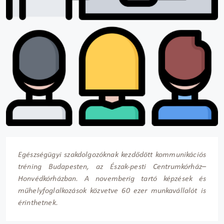
Egészségügyi szakdolgozóknak kezdődött kommunikációs
tréning Budapesten, az Észak-pesti Centrumkórház–
Honvédkórházban. A novemberig tartó képzések és
műhelyfoglalkozások közvetve 60 ezer munkavállalót is
érinthetnek.