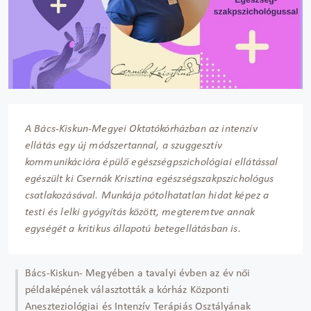
A Bács-Kiskun-Megyei Oktatókórházban az intenzív
ellátás egy új módszertannal, a szuggesztív
kommunikációra épülő egészségpszichológiai ellátással
egészült ki Csernák Krisztina egészségszakpszichológus
csatlakozásával. Munkája pótolhatatlan hidat képez a
testi és lelki gyógyítás között, megteremtve annak
egységét a kritikus állapotú betegellátásban is.
Bács-Kiskun- Megyében a tavalyi évben az év női
példaképének választották a kórház Központi
Aneszteziológiai és Intenzív Terápiás Osztályának