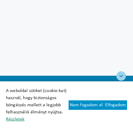
A weboldal sütiket (cookie-kat)
használ, hogy biztonságos
böngészés mellett a legjobb
Nem fogadom el
Elfogadom
Felhasználási feltételek
felhasználói élményt nyújtsa.
Cookie nyilatkozat
Részletek
Adatkezelési tájékoztató