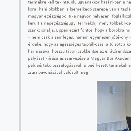
termékre kell tekintsünk, ugyanakkor hazánkban a neg
korai halálokokban is kiemelkedő szerepe van a táp
magyar egészségpolitika nagyon helyesen, foglalkozik
került a népegészségügyi termékdíj, mely többek közö
szankcionálja. Éppen ezért fontos, hogy a borokra mi
– nem csak a semleges, hanem egyenesen jótékony –
érdeke, hogy az egészséges táplálkozás, a túlzott alk
hármasával hosszú távon csökkentse az ellátórendsze
pályázat kiírása és szervezése a Magyar Bor Akadé
példaértékű összefogásával, a beérkezett termékek e
zsűri bevonásával valósult meg.