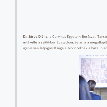
Dr. Sárdy Diána
, a Corvinus Egyetem Borászati Tans
értékelte a szőlő-bor ágazatban, és arra a megállapí
igenis van létjogosultsága a bioboroknak a hazai piac