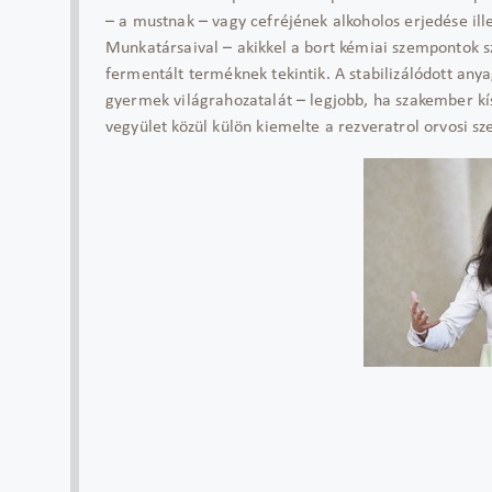
– a mustnak – vagy cefréjének alkoholos erjedése illet
Munkatársaival – akikkel a bort kémiai szempontok sz
fermentált terméknek tekintik. A stabilizálódott anya
gyermek világrahozatalát – legjobb, ha szakember kís
vegyület közül külön kiemelte a rezveratrol orvosi sz