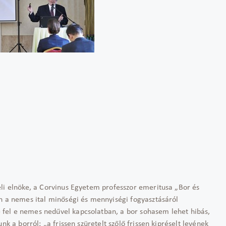
li elnöke, a Corvinus Egyetem professzor emeritusa „Bor és
an a nemes ital minőségi és mennyiségi fogyasztásáról
fel e nemes nedűvel kapcsolatban, a bor sohasem lehet hibás,
nk a borról: „a frissen szüretelt szőlő frissen kipréselt levének