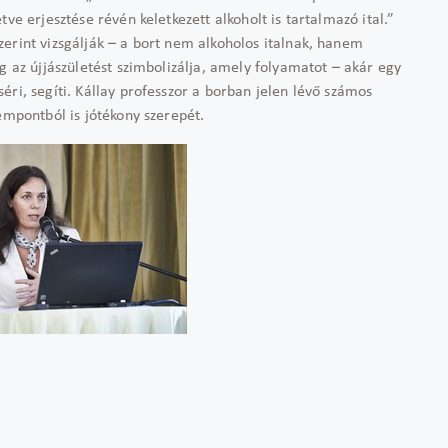
ve erjesztése révén keletkezett alkoholt is tartalmazó ital.”
erint vizsgálják – a bort nem alkoholos italnak, hanem
g az újjászületést szimbolizálja, amely folyamatot – akár egy
éri, segíti. Kállay professzor a borban jelen lévő számos
empontból is jótékony szerepét.