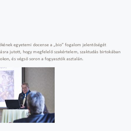
zékének egyetemi docense a „bio” fogalom jelentőségét
tásra jutott, hogy megfelelő szakértelem, szaktudás birtokában
okon, és végső soron a fogyasztók asztalán.