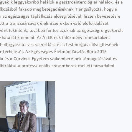
yedik leggyakoribb halálok a gasztroenterológiai halálok, és a
lálkozásból fakadó megbetegedéseknek. Hangsúlyozta, hogy a
 az egészséges táplálkozás elősegítésével, hiszen bevezetésre
tt a transzzsírsavak élelmiszerekben való előfordulását
ként tekintünk, továbbá fontos azoknak az egészségre gyakorolt
 hatását kiemelni. Az ÁEEK-nek intézmény fenntartóként
oholfogyasztás visszaszorítása és a testmozgás elősegítésének
r terhelését. Az Egészséges Életmód Zászlós Bora 2015
mia és a Corvinus Egyetem szakembereinek támogatásával és
lbírálása a professzionális szakemberek mellett társadalmi