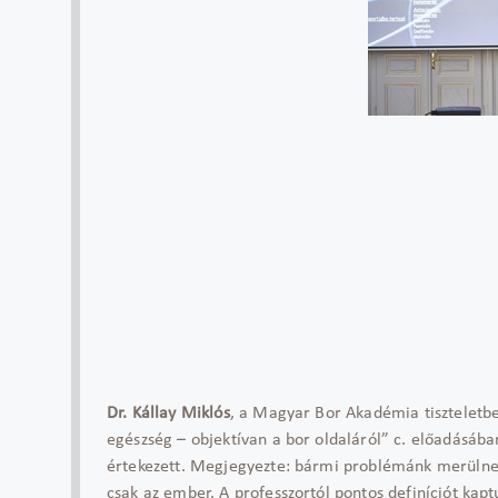
Dr. Kállay Miklós
, a Magyar Bor Akadémia tiszteletbe
egészség – objektívan a bor oldaláról” c. előadásáb
értekezett. Megjegyezte: bármi problémánk merülne 
csak az ember. A professzortól pontos definíciót kaptu