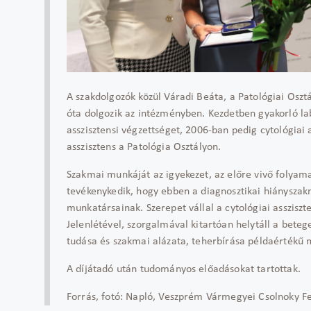
A szakdolgozók közül Váradi Beáta, a Patológiai Oszt
óta dolgozik az intézményben. Kezdetben gyakorló lab
asszisztensi végzettséget, 2006-ban pedig cytológiai a
asszisztens a Patológia Osztályon.
Szakmai munkáját az igyekezet, az előre vivő folya
tevékenykedik, hogy ebben a diagnosztikai hiányszakm
munkatársainak. Szerepet vállal a cytológiai asszisz
Jelenlétével, szorgalmával kitartóan helytáll a bet
tudása és szakmai alázata, teherbírása példaértékű 
A díjátadó után tudományos előadásokat tartottak.
Forrás, fotó: Napló, Veszprém Vármegyei Csolnoky F