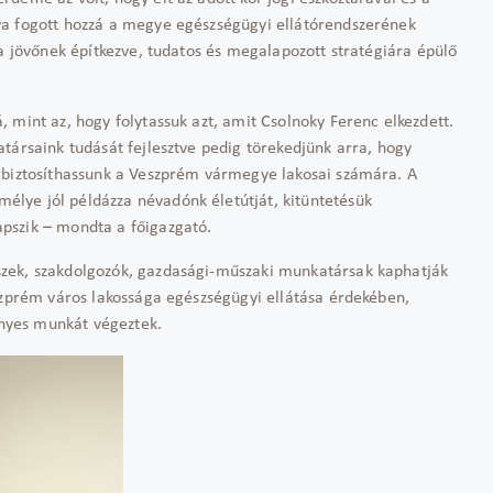
va fogott hozzá a megye egészségügyi ellátórendszerének
 a jövőnek építkezve, tudatos és megalapozott stratégiára épülő
 mint az, hogy folytassuk azt, amit Csolnoky Ferenc elkezdett.
társaink tudását fejlesztve pedig törekedjünk arra, hogy
 biztosíthassunk a Veszprém vármegye lakosai számára. A
lye jól példázza névadónk életútját, kitüntetésük
pszik – mondta a főigazgató.
zek, szakdolgozók, gazdasági-műszaki munkatársak kaphatják
szprém város lakossága egészségügyi ellátása érdekében,
nyes munkát végeztek.