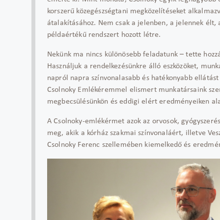
korszerű közegészségtani megközelítéseket alkalmaz
átalakításához. Nem csak a jelenben, a jelennek élt,
példaértékű rendszert hozott létre.
Nekünk ma nincs különösebb feladatunk – tette hozzá,
Használjuk a rendelkezésünkre álló eszközöket, munka
napról napra színvonalasabb és hatékonyabb ellátást
Csolnoky Emlékéremmel elismert munkatársaink szemé
megbecsülésünkön és eddigi elért eredményeiken ala
A Csolnoky-emlékérmet azok az orvosok, gyógyszerés
meg, akik a kórház szakmai színvonaláért, illetve Ve
Csolnoky Ferenc szellemében kiemelkedő és eredmé