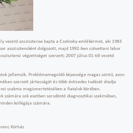
ály vezető asszisztense kapta a Csolnoky-emlékérmet, aki 1983
or asszisztensként dolgozott, majd 1992-ben szövettani labor
sszisztensi végzettséget szerzett; 2007 július 01-től vezető
matok jellemzik. Problémamegoldó képessége magas szintű, azon
ában szerzett jártasságát és több évtizedes tudását átadja
tensi szakma megismertetésében a fiatalok körében.
egek számára sok esetben sorsdöntő diagnosztikai szakmában,
minden kollégája számára.
erenc Kórház