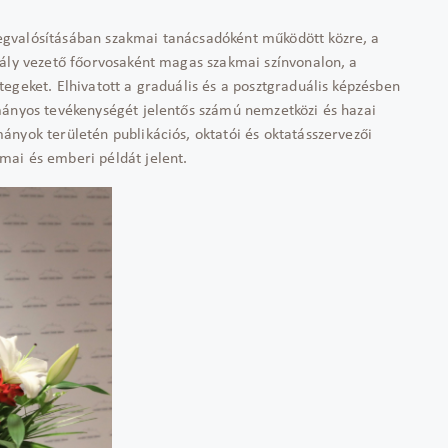
gvalósításában szakmai tanácsadóként működött közre, a
tály vezető főorvosaként magas szakmai színvonalon, a
egeket. Elhivatott a graduális és a posztgraduális képzésben
mányos tevékenységét jelentős számú nemzetközi és hazai
nyok területén publikációs, oktatói és oktatásszervezői
mai és emberi példát jelent.