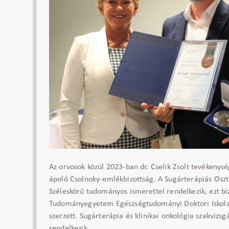
Az orvosok közül 2023-ban dr. Cselik Zsolt tevékenys
ápoló Csolnoky-emlékbizottság. A Sugárterápiás Oszt
Széleskörű tudományos ismerettel rendelkezik, ezt bi
Tudományegyetem Egészségtudományi Doktori Iskola e
szerzett. Sugárterápia és klinikai onkológia szakviz
rendelkezik.