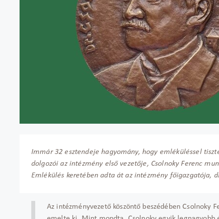
Immár 32 esztendeje hagyomány, hogy emléküléssel tiszt
dolgozói az intézmény első vezetője, Csolnoky Ferenc munk
Emlékülés keretében adta át az intézmény főigazgatója, dr
Az intézményvezető köszöntő beszédében Csolnoky Fe
emelte ki. Mint mondta, Csolnoky egyik legnagyobb ér