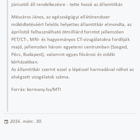
júniustól áll rendelkezésre - tette hozzá az államtitkár.
Mészáros János, az egészségügyi ellátórendszer
működtetéséért felelős helyettes államtitkár elmondta, az
áprilistól felhasználható ötmilliárd forintot jellemzően
PET/CT-, MRI- és hagyományos CT-vizsgálatokra fordítják
majd, jellemzően három egyetemi centrumban (Szeged,
Pécs, Budapest), valamint egyes fővárosi és vidéki
kórházakban.
Az államtitkár szerint ezzel a lépéssel harmadával nőhet az
elvégzett vizsgálatok száma.
Forrás: kormany.hu/MTI
2016. márc. 30.