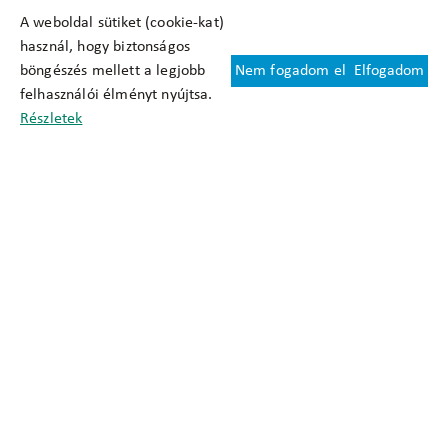
A weboldal sütiket (cookie-kat)
használ, hogy biztonságos
böngészés mellett a legjobb
Nem fogadom el
Elfogadom
Felhasználási feltételek
felhasználói élményt nyújtsa.
Cookie nyilatkozat
Részletek
Adatkezelési tájékoztató
Oldaltérkép
Közadatkereső
Akadálymentesítési nyilatkozat
Impresszum
okfo@okfo.gov.hu