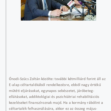
Ónodi-Szűcs Zoltán közölte: további kétmilliárd forint áll az
E-alap céltartalékából rendelkezésre, ebből nagy értékű
műtéti eljárásokat, egynapos sebészetet, járóbeteg-
ellátásokat, addiktológiai és pszichiátriai rehabilitációs
kezeléseket finanszíroznak majd. Ha a kormány rábólint a
céltartalék felhasználására, akkor ez az összeg május-