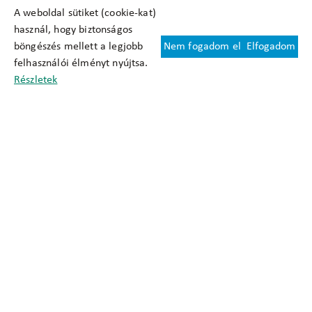
A weboldal sütiket (cookie-kat)
használ, hogy biztonságos
böngészés mellett a legjobb
Nem fogadom el
Elfogadom
Felhasználási feltételek
felhasználói élményt nyújtsa.
Cookie nyilatkozat
Részletek
Adatkezelési tájékoztató
Oldaltérkép
Közadatkereső
Akadálymentesítési nyilatkozat
Impresszum
okfo@okfo.gov.hu
+361 356 1522