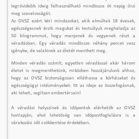
legrövidebb ideig felhasználható mindössze öt napig őrzi
meg szavatosságát.
Az OVSZ ezért kéri mindazokat, akik elmúltak 18 évesek,
egészségesnek érzik magukat és testsúlyuk meghaladja az
50 kilogrammot, hogy menjenek és vegyenek részt a
véradásban. Egy véradás mindössze néhány percet vesz
igénybe, de valakinek az életét mentheti meg.
Minden véradás számít, egyetlen véradással akár három
életet is megmenthetünk, miközben hozzájárulunk ahhoz,
hogy az OVSZ biztonságosan elláthassa a kórházakat és
egészségügyi intézményeket. Itt az ideje az összefogásnak,
aki teheti, segítsen embertársain!
A véradási helyszínek és időpontok elérhetők az OVSZ
honlapján, ahol lehetőség van időpontfoglalásra is a
várakozási idő csökkentése érdekében.