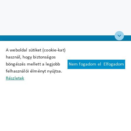
A weboldal sütiket (cookie-kat)
használ, hogy biztonságos
böngészés mellett a legjobb
Nem fogadom el
Elfogadom
Felhasználási feltételek
felhasználói élményt nyújtsa.
Cookie nyilatkozat
Részletek
Adatkezelési tájékoztató
Oldaltérkép
Közadatkereső