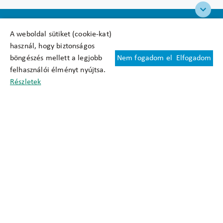
A weboldal sütiket (cookie-kat)
használ, hogy biztonságos
böngészés mellett a legjobb
Nem fogadom el
Elfogadom
Felhasználási feltételek
felhasználói élményt nyújtsa.
Cookie nyilatkozat
Részletek
Adatkezelési tájékoztató
Oldaltérkép
Közadatkereső
Akadálymentesítési nyilatkozat
Impresszum