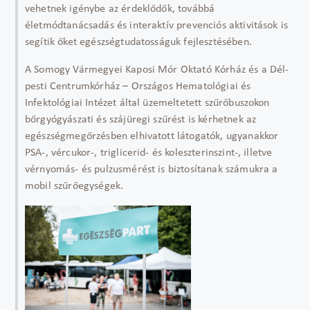
vehetnek igénybe az érdeklődők, továbbá
életmódtanácsadás és interaktív prevenciós aktivitások is
segítik őket egészségtudatosságuk fejlesztésében.
A Somogy Vármegyei Kaposi Mór Oktató Kórház és a Dél-
pesti Centrumkórház – Országos Hematológiai és
Infektológiai Intézet által üzemeltetett szűrőbuszokon
bőrgyógyászati és szájüregi szűrést is kérhetnek az
egészségmegőrzésben elhivatott látogatók, ugyanakkor
PSA-, vércukor-, triglicerid- és koleszterinszint-, illetve
vérnyomás- és pulzusmérést is biztosítanak számukra a
mobil szűrőegységek.