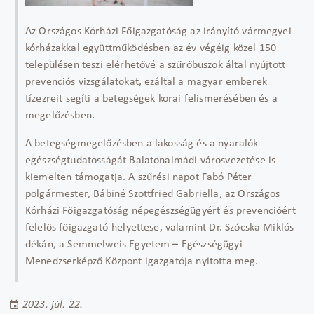
Az Országos Kórházi Főigazgatóság az irányító vármegyei
kórházakkal együttműködésben az év végéig közel 150
településen teszi elérhetővé a szűrőbuszok által nyújtott
prevenciós vizsgálatokat, ezáltal a magyar emberek
tízezreit segíti a betegségek korai felismerésében és a
megelőzésben.
A betegségmegelőzésben a lakosság és a nyaralók
egészségtudatosságát Balatonalmádi városvezetése is
kiemelten támogatja. A szűrési napot Fabó Péter
polgármester, Bábiné Szottfried Gabriella, az Országos
Kórházi Főigazgatóság népegészségügyért és prevencióért
felelős főigazgató-helyettese, valamint Dr. Szócska Miklós
dékán, a Semmelweis Egyetem – Egészségügyi
Menedzserképző Központ igazgatója nyitotta meg.
2023. júl. 22.