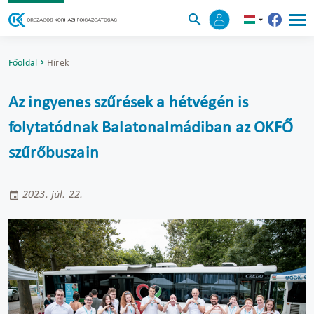
Főoldal
Hírek
Az ingyenes szűrések a hétvégén is
folytatódnak Balatonalmádiban az OKFŐ
szűrőbuszain
2023. júl. 22.