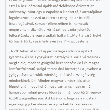
vásárhely-makói térség országgyűlési képviselője szerint
ezzel a beruházással újabb mérföldkőhöz érkezett az
intézmény. Mint egy a napokban kiadott tájékoztatójában
fogalmazott: hosszú utat tettek meg, de az itt élők
összefogásával, sokszor ellenszélben is, nemcsak
megmenteni sikerült a kórházat, de azóta jelentős
fejlesztéseket is végre tudtak hajtani. „Mert a vásárhelyi
kórház értünk, vásárhelyiekért van” – szögezte le.
„A 2016-ban átadott új járóbeteg-rendelőre épített
gyermek- és belgyógyászati osztályok a kor elvárásainak
megfelelő, modern gyógyító berendezésekkel és magas
komfortfokozatú szolgáltatásokkal biztosítják a jövőben a
gyógyulásra szorulók minőségi ellátását. Az egészség
mindenkinek jár! Minden magyar embernek, attól
függetlenül, hogy hol él, joga van arra, hogy minél
hamarabb, minél gyorsabban és minél jobb körülmények
között gyógyulhasson. Azt kívánom, hogy ez a mostani
egészségügyi beruházás és a jövőbeli fejlesztések is