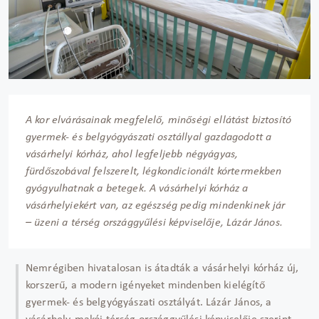
A kor elvárásainak megfelelő, minőségi ellátást biztosító
gyermek- és belgyógyászati osztállyal gazdagodott a
vásárhelyi kórház, ahol legfeljebb négyágyas,
fürdőszobával felszerelt, légkondicionált kórtermekben
gyógyulhatnak a betegek. A vásárhelyi kórház a
vásárhelyiekért van, az egészség pedig mindenkinek jár
– üzeni a térség országgyűlési képviselője, Lázár János.
Nemrégiben hivatalosan is átadták a vásárhelyi kórház új,
korszerű, a modern igényeket mindenben kielégítő
gyermek- és belgyógyászati osztályát. Lázár János, a