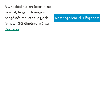
A weboldal sütiket (cookie-kat)
használ, hogy biztonságos
böngészés mellett a legjobb
Nem fogadom el
Elfogadom
Felhasználási feltételek
felhasználói élményt nyújtsa.
Cookie nyilatkozat
Részletek
Adatkezelési tájékoztató
Oldaltérkép
Közadatkereső
Akadálymentesítési nyilatkozat
Impresszum
okfo@okfo.gov.hu