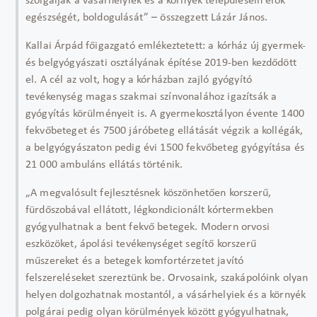
szolgálják a vásárhelyiek és a környék településein élők
egészségét, boldogulását” – összegzett Lázár János.
Kallai Árpád főigazgató emlékeztetett: a kórház új gyermek-
és belgyógyászati osztályának építése 2019-ben kezdődött
el. A cél az volt, hogy a kórházban zajló gyógyító
tevékenység magas szakmai színvonalához igazítsák a
gyógyítás körülményeit is. A gyermekosztályon évente 1400
fekvőbeteget és 7500 járóbeteg ellátását végzik a kollégák,
a belgyógyászaton pedig évi 1500 fekvőbeteg gyógyítása és
21 000 ambuláns ellátás történik.
„A megvalósult fejlesztésnek köszönhetően korszerű,
fürdőszobával ellátott, légkondicionált kórtermekben
gyógyulhatnak a bent fekvő betegek. Modern orvosi
eszközöket, ápolási tevékenységet segítő korszerű
műszereket és a betegek komfortérzetet javító
felszereléseket szereztünk be. Orvosaink, szakápolóink olyan
helyen dolgozhatnak mostantól, a vásárhelyiek és a környék
polgárai pedig olyan körülmények között gyógyulhatnak,