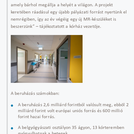
amely bárhol megállja a helyét a világon. A projekt
keretében ráadásul egy újabb pályázati forrást nyertünk el
nemrégiben, így az év végéig egy új MR-készüléket is
beszerzünk” – tájékoztatott a kórház vezetője.
A beruházás számokban:
A beruházás 2,6 milliárd forintból valósult meg, ebből 2
milliárd forint volt európai uniós forrás és 600 millió
forint hazai forrás.
A belgyógyászati osztályon 35 ágyon, 13 kórteremben
gyógyulhatnak a betegek.