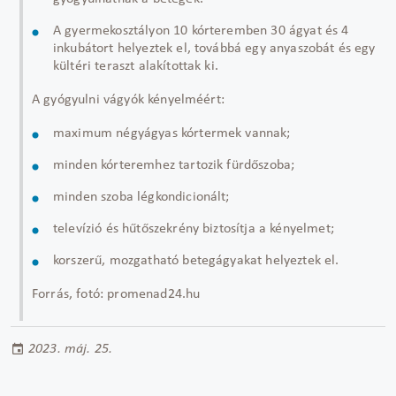
A gyermekosztályon 10 kórteremben 30 ágyat és 4
inkubátort helyeztek el, továbbá egy anyaszobát és egy
kültéri teraszt alakítottak ki.
A gyógyulni vágyók kényelméért:
maximum négyágyas kórtermek vannak;
minden kórteremhez tartozik fürdőszoba;
minden szoba légkondicionált;
televízió és hűtőszekrény biztosítja a kényelmet;
korszerű, mozgatható betegágyakat helyeztek el.
Forrás, fotó: promenad24.hu
2023. máj. 25.