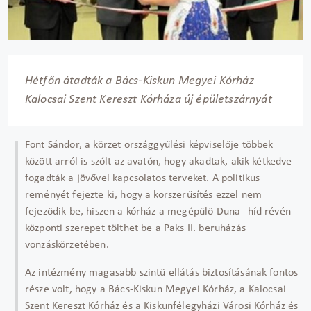
Hétfőn átadták a Bács-Kiskun Megyei Kórház
Kalocsai Szent Kereszt Kórháza új épületszárnyát
Font Sándor, a körzet országgyűlési képviselője többek
között arról is szólt az avatón, hogy akadtak, akik kétkedve
fogadták a jövővel kapcsolatos terveket. A politikus
reményét fejezte ki, hogy a korszerűsítés ezzel nem
fejeződik be, hiszen a kórház a megépülő Duna--híd révén
központi szerepet tölthet be a Paks II. beruházás
vonzáskörzetében.
Az intézmény magasabb szintű ellátás biztosításának fontos
része volt, hogy a Bács-Kiskun Megyei Kórház, a Kalocsai
Szent Kereszt Kórház és a Kiskunfélegyházi Városi Kórház és