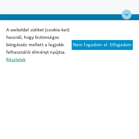
A weboldal sütiket (cookie-kat)
használ, hogy biztonságos
böngészés mellett a legjobb
Nem fogadom el
Elfogadom
Felhasználási feltételek
felhasználói élményt nyújtsa.
Cookie nyilatkozat
Részletek
Adatkezelési tájékoztató
Oldaltérkép
Közadatkereső
Akadálymentesítési nyilatkozat
Impresszum