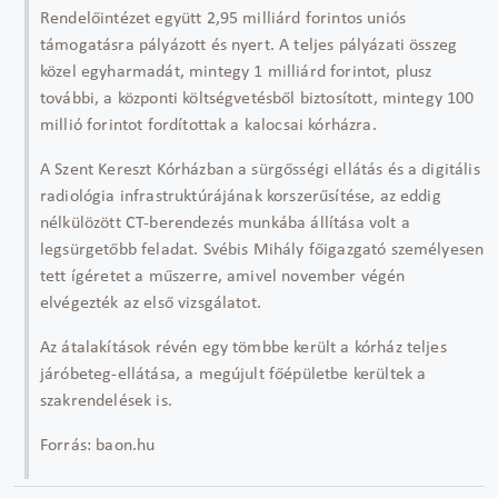
Rendelőintézet együtt 2,95 milliárd forintos uniós
támogatásra pályázott és nyert. A teljes pályázati összeg
közel egyharmadát, mintegy 1 milliárd forintot, plusz
további, a központi költségvetésből biztosított, mintegy 100
millió forintot fordítottak a kalocsai kórházra.
A Szent Kereszt Kórházban a sürgősségi ellátás és a digitális
radiológia infrastruktúrájának korszerűsítése, az eddig
nélkülözött CT-berendezés munkába állítása volt a
legsürgetőbb feladat. Svébis Mihály főigazgató személyesen
tett ígéretet a műszerre, amivel november végén
elvégezték az első vizsgálatot.
Az átalakítások révén egy tömbbe került a kórház teljes
járóbeteg-ellátása, a megújult főépületbe kerültek a
szakrendelések is.
Forrás: baon.hu