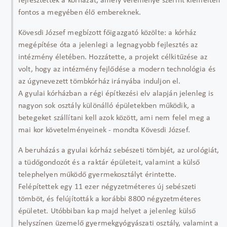
fejlesztették a kórházat, amely véleménye szerint kiemelten
fontos a megyében élő embereknek.
Kövesdi József megbízott főigazgató közölte: a kórház
megépítése óta a jelenlegi a legnagyobb fejlesztés az
intézmény életében. Hozzátette, a projekt célkitűzése az
volt, hogy az intézmény fejlődése a modern technológia és
az úgynevezett tömbkórház irányába induljon el.
A gyulai kórházban a régi építkezési elv alapján jelenleg is
nagyon sok osztály különálló épületekben működik, a
betegeket szállítani kell azok között, ami nem felel meg a
mai kor követelményeinek - mondta Kövesdi József.
A beruházás a gyulai kórház sebészeti tömbjét, az urológiát,
a tüdőgondozót és a raktár épületeit, valamint a külső
telephelyen működő gyermekosztályt érintette.
Felépítettek egy 11 ezer négyzetméteres új sebészeti
tömböt, és felújították a korábbi 8800 négyzetméteres
épületet. Utóbbiban kap majd helyet a jelenleg külső
helyszínen üzemelő gyermekgyógyászati osztály, valamint a