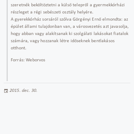
szeretnék beköltöztetni a külső telepről a gyermekkórházi
részleget a régi sebészeti osztály helyére.
A gyerekkórház sorsáról szólva Görgényi Ernő elmondta: az
épület állami tulajdonban van, a városvezetés azt javasolja,
hogy abban vagy alakítsanak ki szolgálati lakásokat fiatalok
számára, vagy hozzanak létre időseknek bentlakásos
otthont.
Forrás: Weborvos
2015. dec. 30.