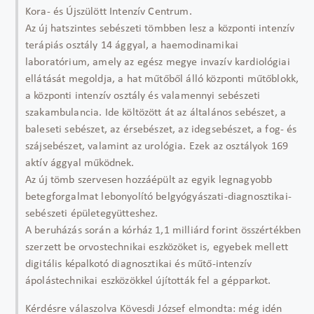
Kora- és Újszülött Intenzív Centrum.
Az új hatszintes sebészeti tömbben lesz a központi intenzív
terápiás osztály 14 ággyal, a haemodinamikai
laboratórium, amely az egész megye invazív kardiológiai
ellátását megoldja, a hat műtőből álló központi műtőblokk,
a központi intenzív osztály és valamennyi sebészeti
szakambulancia. Ide költözött át az általános sebészet, a
baleseti sebészet, az érsebészet, az idegsebészet, a fog- és
szájsebészet, valamint az urológia. Ezek az osztályok 169
aktív ággyal működnek.
Az új tömb szervesen hozzáépült az egyik legnagyobb
betegforgalmat lebonyolító belgyógyászati-diagnosztikai-
sebészeti épületegyütteshez.
A beruházás során a kórház 1,1 milliárd forint összértékben
szerzett be orvostechnikai eszközöket is, egyebek mellett
digitális képalkotó diagnosztikai és műtő-intenzív
ápolástechnikai eszközökkel újították fel a gépparkot.
Kérdésre válaszolva Kövesdi József elmondta: még idén