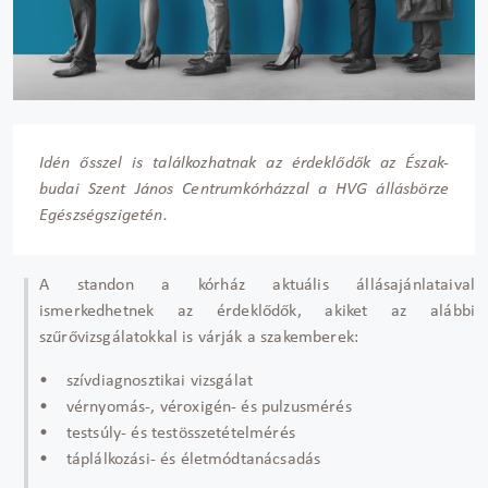
Idén ősszel is találkozhatnak az érdeklődők az Észak-
budai Szent János Centrumkórházzal a HVG állásbörze
Egészségszigetén.
A standon a kórház aktuális állásajánlataival
ismerkedhetnek az érdeklődők, akiket az alábbi
szűrővizsgálatokkal is várják a szakemberek:
• szívdiagnosztikai vizsgálat
• vérnyomás-, véroxigén- és pulzusmérés
• testsúly- és testösszetételmérés
• táplálkozási- és életmódtanácsadás