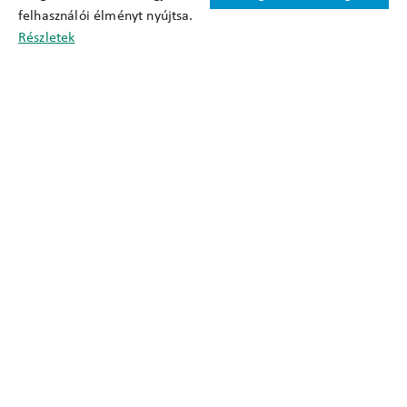
felhasználói élményt nyújtsa.
Cookie nyilatkozat
Részletek
Adatkezelési tájékoztató
Oldaltérkép
Közadatkereső
Akadálymentesítési nyilatkozat
Impresszum
okfo@okfo.gov.hu
+361 356 1522
1125 Budapest, Diós árok 3.