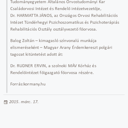
Tudományegyetem Általános Orvostudományi Kar
Családorvosi Intézet és Rendelő intézetvezetője,
Dr. HARMATTA JÁNOS, az Országos Orvosi Rehabilitációs
Intézet Tündérhegyi Pszichoszomatikus és Pszichoterápiás
Rehabilitációs Osztály osztályvezető főorvosa.
Balog Zoltán – kimagasló színvonalú munkája
elismeréseként – Magyar Arany Érdemkereszt polgári
tagozat kitüntetést adott át:
Dr. RUDNER ERVIN, a szolnoki MÁV Kórház és
Rendelőintézet főigazgató főorvosa részére.
Forrás:kormany.hu
2015. márc. 17.