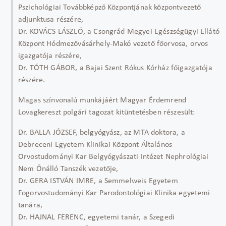
Pszichológiai Továbbképző Központjának központvezető
adjunktusa részére,
Dr. KOVÁCS LÁSZLÓ, a Csongrád Megyei Egészségügyi Ellátó
Központ Hódmezővásárhely-Makó vezető főorvosa, orvos
igazgatója részére,
Dr. TÓTH GÁBOR, a Bajai Szent Rókus Kórház főigazgatója
részére.
Magas színvonalú munkájáért Magyar Érdemrend
Lovagkereszt polgári tagozat kitüntetésben részesült:
Dr. BALLA JÓZSEF, belgyógyász, az MTA doktora, a
Debreceni Egyetem Klinikai Központ Általános
Orvostudományi Kar Belgyógyászati Intézet Nephrológiai
Nem Önálló Tanszék vezetője,
Dr. GERA ISTVÁN IMRE, a Semmelweis Egyetem
Fogorvostudományi Kar Parodontológiai Klinika egyetemi
tanára,
Dr. HAJNAL FERENC, egyetemi tanár, a Szegedi