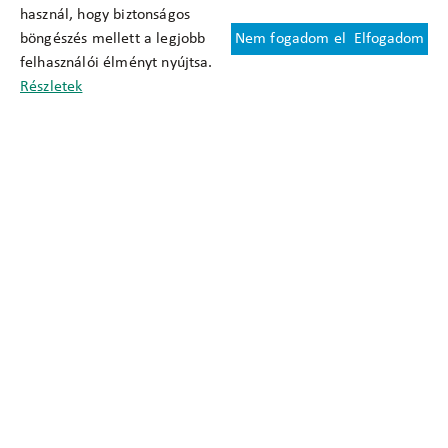
használ, hogy biztonságos
böngészés mellett a legjobb
Nem fogadom el
Elfogadom
Felhasználási feltételek
felhasználói élményt nyújtsa.
Cookie nyilatkozat
Részletek
Adatkezelési tájékoztató
Oldaltérkép
Közadatkereső
Akadálymentesítési nyilatkozat
Impresszum
okfo@okfo.gov.hu
+361 356 1522