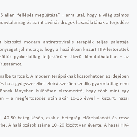
DS elleni fellépés megújítása”
– arra utal, hogy a vil
ág számos
zonytalanság és az intravénás drogok használatának a terjedése
t biztosító modern antiretrovirális terápiák teljes palettája
konyságát jól mutatja, hogy a hazánkban kisz
űrt HIV-fertőz
öttek
öttük gyakorlatilag teljeskör
űen siker
ül kimutathatatlan
– az
írusszámot.
onalba tartozik. A modern terápiáknak köszönhet
ően az idej
ében
és ha a gyógyszereiket el
ő
írásszer
űen szedik, gyakorlatilag nem
 Ennek fényében különösen elszomorító, hogy több mint egy
ban
– a megfert
őződ
és után akár 10-15 évvel
– kisz
űrt, hazai
l, 40-50 beteg k
és
őn, csak a betegs
ég el
őrehaladott
és rossz
rbe. A halálozások száma 10
–20 k
özött van évente. A hazai HIV-