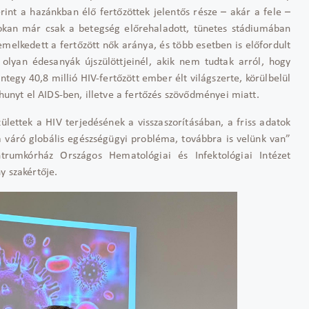
erint a hazánkban él
ő fertőz
öttek jelent
ős r
észe
– ak
ár a fele
–
sokan már csak a betegség el
őrehaladott, t
ünetes stádiumában
emelkedett a fert
őz
ött n
ők ar
ánya, és több esetben is el
őfordult
l olyan édesanyák újszülöttjeinél, akik nem tudtak arról, hogy
ntegy 40,8 millió HIV-fert
őz
ött ember élt világszerte, körülbelül
unyt el AIDS-ben, illetve a fert
őz
és szöv
ődm
ényei miatt.
ülettek a HIV terjedésének a visszaszorításában, a friss adatok
 váró globális egészségügyi probléma, továbbra is velünk van”
ntrumkórház Országos Hematológiai és Infektológiai Intézet
ny szakért
ője.