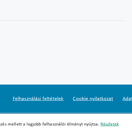
Felhasználási feltételek
Cookie nyilatkozat
Adat
Impresszum
okfo@okfo.gov.hu
+361 356 152
zés mellett a legjobb felhasználói élményt nyújtsa.
Részletek