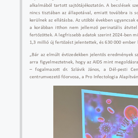
alkalmából tartott sajtótájékoztatón. A becslések sz
nincs tiszt
ában az állapotával, emiatt továbbra is 
kerülnek az ellátásba. Az utóbbi években ugyancsak 
a kor
ábban itthon nem jellemz
ő perinat
ális átvite
fert
őz
öttek. A legfrissebb adatok szerint 2024-ben mi
1,3 millió új fert
őz
ést jelentettek, és 630 000 ember h
„B
ár az elmúlt évtizedekben jelent
ős eredm
ények sz
arra figyelmeztetnek, hogy az AIDS mint megoldásra
– fogalmazott dr. Szl
ávik János, a Dél-pesti Ce
centrumvezet
ő főorvosa, a Pro Infectologia Alap
ítvá