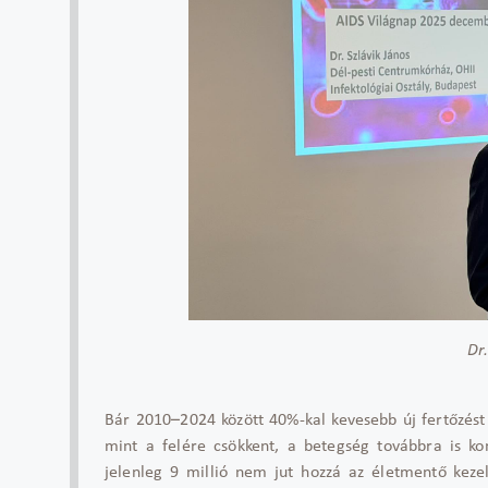
Dr
B
ár 2010
–2024 k
özött 40%-kal kevesebb új fert
őz
ést
mint a felére csökkent, a betegség továbbra is kom
jelenleg 9 millió nem jut hozzá az életment
ő keze