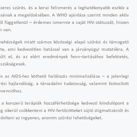
zeres sz
űr
és. és a korai felismerés a leghatékonyabb eszköz a
ásának a megel
őz
ésében. A WHO ajánlása szerint minden aktív
ól függetlenül
–
érdemes ismernie a saját HIV-státuszát, hiszen
n van.
 nehézségek miatt számos közösségi alapú sz
űr
ési és támogató
rte, ami kedvez
őtlen hat
ással van a járványügyi mutatókra. A
m
últ el, és az elért eredmények fenn¬tartásához befektetés,
 szükségesek.
és az AIDS-hez köthet
ő hal
álozás minimalizálása
– a jelenlegi
r
ési hajlandóság, a társadalmi tudatosság, valamint biztosított
evencióhoz.
 a korszer
ű ter
ápiák hozzáférhet
ős
ége kedvez
ő kiindul
ópont a
g sikerül csökkenteni a HIV-fert
őz
ötteket sújtó stigmatizációt és
b
őv
íteni az ingyenes, anonim sz
űr
ési lehet
ős
égeket.