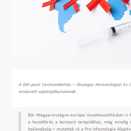
A D
él-pesti Centrumkórház
– Orsz
ágos Hematológiai és In
rendezett sajtótájékoztatónak.
B
ár Magyarországon európai összehasonlításban is 
a hozzáférés a korszer
ű ter
ápiákhoz, még mindig 
hajlandóság
– mutattak r
á a Pro Infectologia Alapít