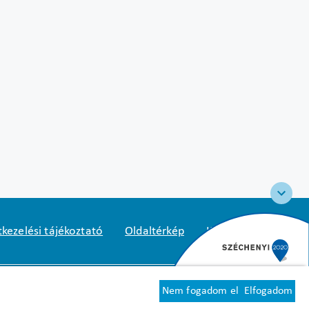
kezelési tájékoztató
Oldaltérkép
Közadatkereső
2
1125 Budapest, Diós árok 3.
Nem fogadom el
Elfogadom