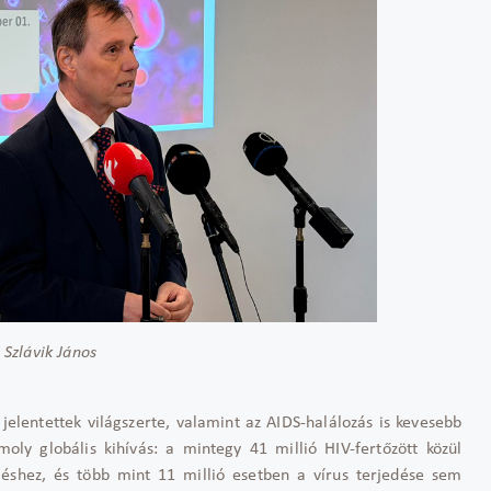
. Szlávik János
 jelentettek világszerte, valamint az AIDS-halálozás is kevesebb
oly globális kihívás: a mintegy 41 millió HIV-fert
őz
ött közül
l
éshez, és több mint 11 millió esetben a vírus terjedése sem