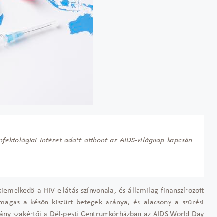
fektológiai Intézet adott otthont az AIDS-világnap kapcsán
kiemelked
ő a HIV-ell
átás színvonala, és államilag finanszírozott
magas a kés
őn kiszűrt betegek ar
ánya, és alacsony a sz
űr
ési
vány szakért
ői a D
él-pesti Centrumkórházban az AIDS World Day