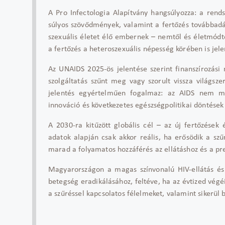
A Pro Infectologia Alapítvány hangsúlyozza: a rends
súlyos szöv
ődm
ények, valamint a fert
őz
és továbbad
szexuális életet él
ő embernek
– nemt
ől
és életmódt
a fert
őz
és a heteroszexuális népesség körében is jele
Az UNAIDS 2025-ös jelentése szerint finanszírozási
szolgáltatás sz
űnt meg vagy szorult vissza vil
ágsze
jelentés egyértelm
űen fogalmaz: az AIDS nem 
innováció és következetes egészségpolitikai döntések
A 2030-ra kit
űz
ött globális cél
– az
új fert
őz
ések 
adatok alapj
án csak akkor reális, ha er
ős
ödik a sz
ű
marad a folyamatos hozzáférés az ellátáshoz és a pr
Magyarországon a magas színvonalú HIV-ellátás és
betegség eradikálásához, feltéve, ha az évtized végéi
a sz
űr
éssel kapcsolatos félelmeket, valamint sikerül 