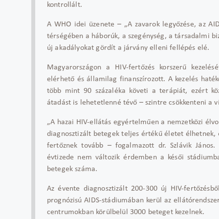
kontrollált.
A WHO idei üzenete
– „A zavarok legy
őz
ése, az AI
térségében a háborúk, a szegénység, a társadalmi bi
új akadályokat gördít a járvány elleni fellépés elé.
Magyarországon a HIV-fert
őz
és korszer
ű kezel
ésé
elérhet
ő
és államilag finanszírozott. A kezelés haté
több mint 90 százaléka követi a terápiát, ezért köz
átadást is lehetetlenné tév
ő
– szintre cs
ökkenteni a v
„A hazai HIV-ell
átás egyértelm
űen a nemzetk
özi élv
diagnosztizált betegek teljes érték
ű
életet élhetnek, 
fertőznek tov
ább
– fogalmazott dr. Szl
ávik János.
évtizede nem változik érdemben a kés
ői st
ádium
betegek sz
áma.
Az évente diagnosztizált 200-300 új HIV-fert
őz
ésb
ő
prognózisú AIDS-stádiumában kerül az ellátórendsze
centrumokban körülbelül 3000 beteget kezelnek.