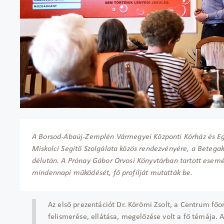
A Borsod-Abaúj-Zemplén Vármegyei Központi Kórház és Egy
Miskolci Segítő Szolgálata közös rendezvényére, a Betega
délután. A Prónay Gábor Orvosi Könyvtárban tartott esemé
mindennapi működését, fő profilját mutatták be.
Az első prezentációt Dr. Körömi Zsolt, a Centrum főo
felismerése, ellátása, megelőzése volt a fő témája. A