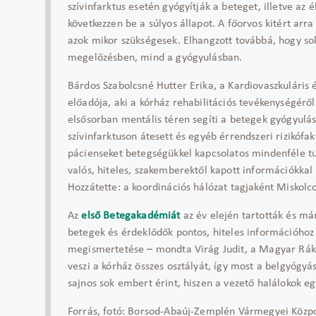
szívinfarktus esetén gyógyítják a beteget, illetve a
következzen be a súlyos állapot. A főorvos kitért arr
azok mikor szükségesek. Elhangzott továbbá, hogy so
megelőzésben, mind a gyógyulásban.
Bárdos Szabolcsné Hutter Erika, a Kardiovaszkuláris
előadója, aki a kórház rehabilitációs tevékenységéről 
elsősorban mentális téren segíti a betegek gyógyulá
szívinfarktuson átesett és egyéb érrendszeri rizikófa
pácienseket betegségükkel kapcsolatos mindenféle t
valós, hiteles, szakemberektől kapott információkkal 
Hozzátette: a koordinációs hálózat tagjaként Miskolc
Az
első Betegakadémiát
az év elején tartották és már
betegek és érdeklődők pontos, hiteles információhoz j
megismertetése – mondta Virág Judit, a Magyar Rákel
veszi a kórház összes osztályát, így most a belgyógyá
sajnos sok embert érint, hiszen a vezető halálokok eg
Forrás, fotó: Borsod-Abaúj-Zemplén Vármegyei Közp