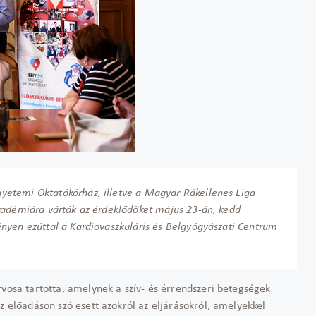
etemi Oktatókórház, illetve a Magyar Rákellenes Liga
kadémiára várták az érdeklődőket május 23-án, kedd
nyen ezúttal a Kardiovaszkuláris és Belgyógyászati Centrum
rvosa tartotta, amelynek a szív- és érrendszeri betegségek
z előadáson szó esett azokról az eljárásokról, amelyekkel