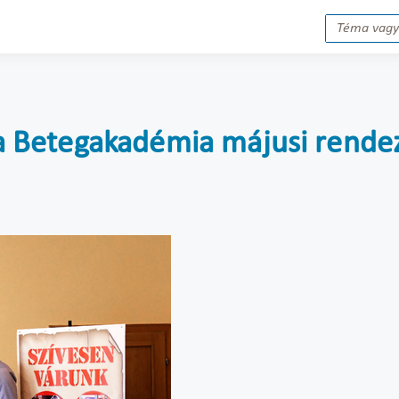
e" a Betegakadémia májusi rend