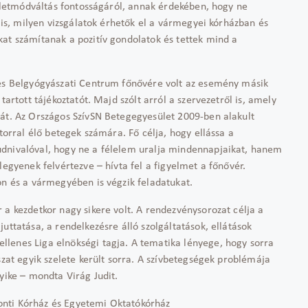
z életmódváltás fontosságáról, annak érdekében, hogy ne
a is, milyen vizsgálatok érhetők el a vármegyei kórházban és
kat számítanak a pozitív gondolatok és tettek mind a
 és Belgyógyászati Centrum főnővére volt az esemény másik
tartott tájékoztatót. Majd szólt arról a szervezetről is, amely
sát. Az Országos SzívSN Betegegyesület 2009-ben alakult
ktorral élő betegek számára. Fő célja, hogy ellássa a
udnivalóval, hogy ne a félelem uralja mindennapjaikat, hanem
legyenek felvértezve – hívta fel a figyelmet a főnővér.
on és a vármegyében is végzik feladatukat.
 a kezdetkor nagy sikere volt. A rendezvénysorozat célja a
uttatása, a rendelkezésre álló szolgáltatások, ellátások
lenes Liga elnökségi tagja. A tematika lényege, hogy sorra
szat egyik szelete került sorra. A szívbetegségek problémája
yike – mondta Virág Judit.
onti Kórház és Egyetemi Oktatókórház