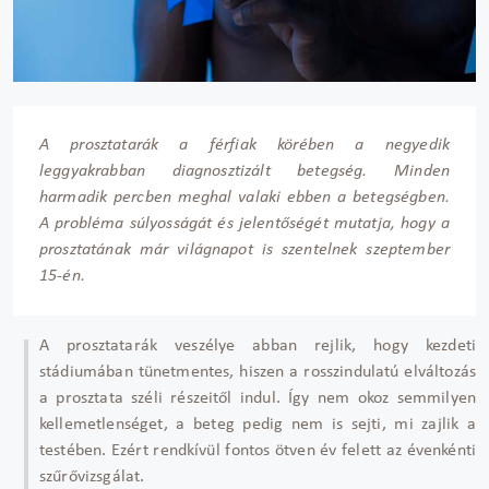
A prosztatarák a férfiak körében a negyedik
leggyakrabban diagnosztizált betegség. Minden
harmadik percben meghal valaki ebben a betegségben.
A probléma súlyosságát és jelentőségét mutatja, hogy a
prosztatának már világnapot is szentelnek szeptember
15-én.
A prosztatarák veszélye abban rejlik, hogy kezdeti
stádiumában tünetmentes, hiszen a rosszindulatú elváltozás
a prosztata széli részeitől indul. Így nem okoz semmilyen
kellemetlenséget, a beteg pedig nem is sejti, mi zajlik a
testében. Ezért rendkívül fontos ötven év felett az évenkénti
szűrővizsgálat.