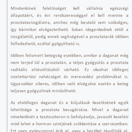
Mindenkinek felelősséget kell vállalnia egészségi
állapotáért, és évi rendszerességgel el kell mennie a
prosztatavizsgálatra, amihez még beutaló sem szükséges,
így bármikor elvégeztethető. Sokan idegenkednek ettől a
vizsgálattól, pedig ennek segítségével a prosztatarák időben
felfedezhető, ezáltal gyógyítható is.
Időben felismert betegség esetében, amikor a daganat még
nem terjed túl a prosztatán, a teljes gyógyulás a prosztata
radikális eltávolításától várható. Ez okozhat időleges
vizelettartási nehézséget és merevedési problémákat is.
Ugyanakkor sikeres, időben való elvégzése esetén a beteg
teljesen gyógyultnak minősíthető.
Az elsődleges daganat és a kiújulások kezelésének egyik
lehetősége a prosztata besugárzása. Mivel a daganat
növekedését a tesztoszteron is befolyásolja, javasolt kezelési
mód lehet a hormon szintjének csökkentése a szervezetben.
Ezt vagy gyógyszerrel érik el, vagy a heréket távolítják el,