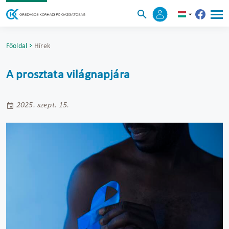
Főoldal
Hírek
A prosztata világnapjára
2025. szept. 15.