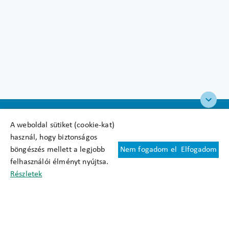
A weboldal sütiket (cookie-kat)
használ, hogy biztonságos
böngészés mellett a legjobb
Nem fogadom el
Elfogadom
Felhasználási feltételek
felhasználói élményt nyújtsa.
Cookie nyilatkozat
Részletek
Adatkezelési tájékoztató
Oldaltérkép