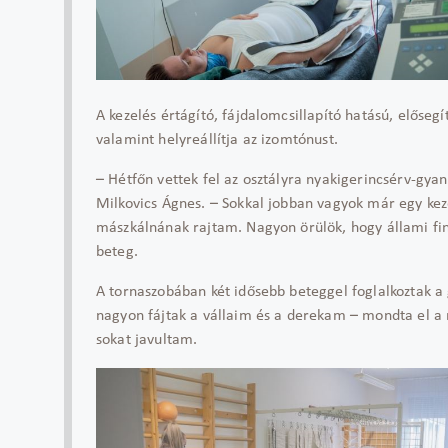
A kezelés értágító, fájdalomcsillapító hatású, elősegí
valamint helyreállítja az izomtónust.
– Hétfőn vettek fel az osztályra nyakigerincsérv-gya
Milkovics Ágnes. – Sokkal jobban vagyok már egy kez
mászkálnának rajtam. Nagyon örülök, hogy állami fin
beteg.
A tornaszobában két idősebb beteggel foglalkoztak a 
nagyon fájtak a vállaim és a derekam – mondta el a
sokat javultam.