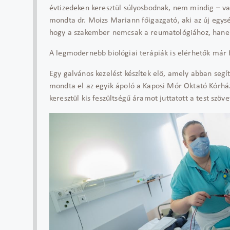
évtizedeken keresztül súlyosbodnak, nem mindig – va
mondta dr. Moizs Mariann főigazgató, aki az új egysé
hogy a szakember nemcsak a reumatológiához, hane
A legmodernebb biológiai terápiák is elérhetők már
Egy galvános kezelést készítek elő, amely abban segít
mondta el az egyik ápoló a Kaposi Mór Oktató Kórház
keresztül kis feszültségű áramot juttatott a test szöve