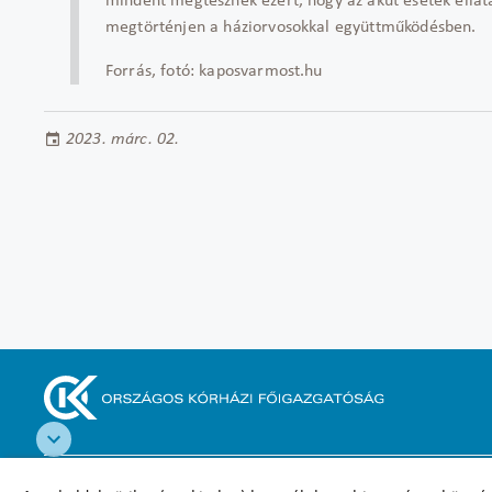
mindent megtesznek ezért, hogy az akut esetek ellát
megtörténjen a háziorvosokkal együttműködésben.
Forrás, fotó: kaposvarmost.hu
2023. márc. 02.