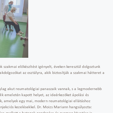
k szakmai előkészítést igényelt, éveken keresztül dolgoztunk
akdolgozókat az osztályra, akik biztosítják a szakmai hátteret a
nylag akut reumatológiai panaszaik vannak, s a legmodernebb
ik emeletén kapott helyet, az ideérkezőket ápolási és
ják, amelyek egy mai, modern reumatológiai ellátáshoz
injekciós kezelésekkel. Dr. Moizs Mariann hangsúlyozta: