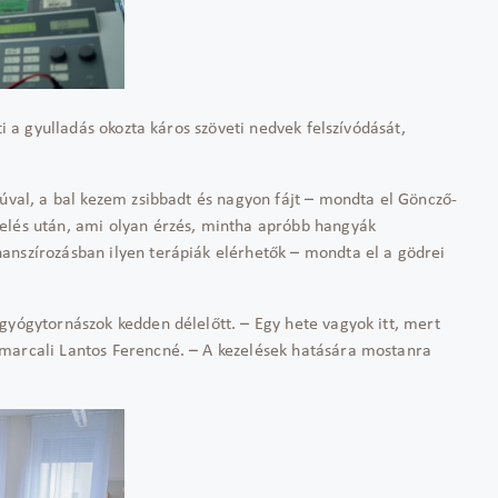
ti a gyulladás okozta káros szöveti nedvek felszívódását,
núval, a bal kezem zsibbadt és nagyon fájt – mondta el Göncző-
elés után, ami olyan érzés, mintha apróbb hangyák
anszírozásban ilyen terápiák elérhetők – mondta el a gödrei
gyógytornászok kedden délelőtt. – Egy hete vagyok itt, mert
 marcali Lantos Ferencné. – A kezelések hatására mostanra