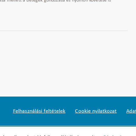
ása mellett a betegek gondozása és nyomon követése is
Felhasználási feltételek
Cookie nyilatkozat
Adat