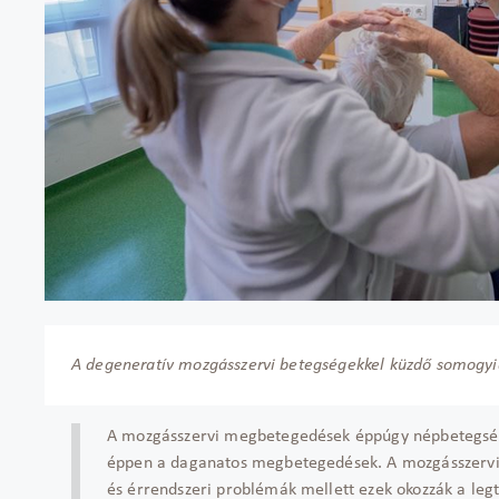
A degeneratív mozgásszervi betegségekkel küzdő somogyiak
A mozgásszervi megbetegedések éppúgy népbetegségn
éppen a daganatos megbetegedések. A mozgásszervi
és érrendszeri problémák mellett ezek okozzák a le