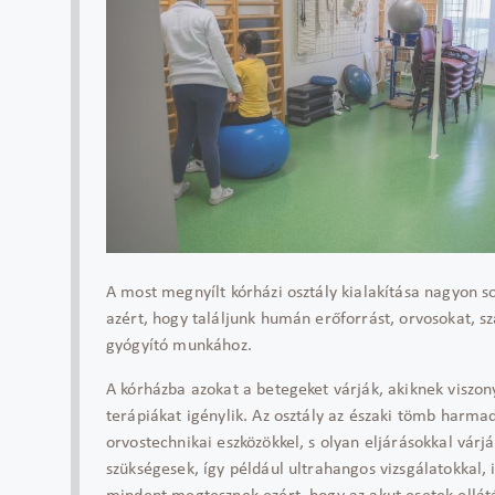
A most megnyílt kórházi osztály kialakítása nagyon so
azért, hogy találjunk humán erőforrást, orvosokat, sz
gyógyító munkához.
A kórházba azokat a betegeket várják, akiknek viszo
terápiákat igénylik. Az osztály az északi tömb harmad
orvostechnikai eszközökkel, s olyan eljárásokkal vár
szükségesek, így például ultrahangos vizsgálatokkal, 