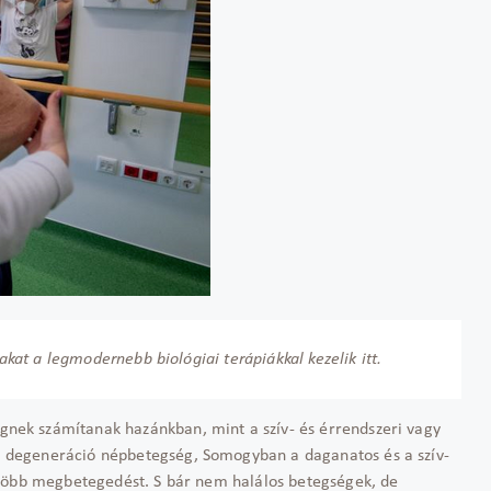
at a legmodernebb biológiai terápiákkal kezelik itt.
ek számítanak hazánkban, mint a szív- és érrendszeri vagy
 degeneráció népbetegség, Somogyban a daganatos és a szív-
gtöbb megbetegedést. S bár nem halálos betegségek, de