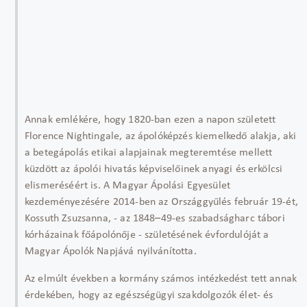
Annak emlékére, hogy 1820-ban ezen a napon született
Florence Nightingale, az ápolóképzés kiemelkedő alakja, aki
a betegápolás etikai alapjainak megteremtése mellett
küzdött az ápolói hivatás képviselőinek anyagi és erkölcsi
elismeréséért is. A Magyar Ápolási Egyesület
kezdeményezésére 2014-ben az Országgyűlés február 19-ét,
Kossuth Zsuzsanna, - az 1848–49-es szabadságharc tábori
kórházainak főápolónője - születésének évfordulóját a
Magyar Ápolók Napjává nyilvánította.
Az elmúlt években a kormány számos intézkedést tett annak
érdekében, hogy az egészségügyi szakdolgozók élet- és