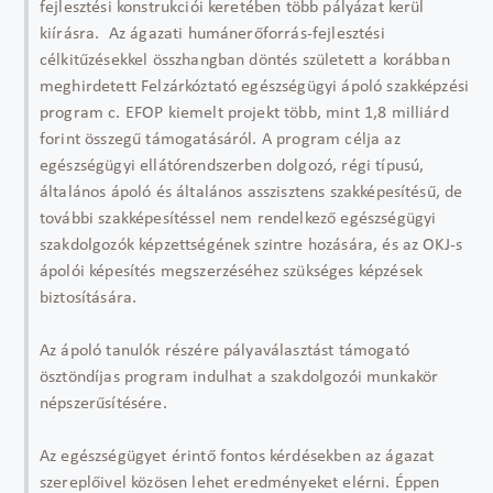
fejlesztési konstrukciói keretében több pályázat kerül
kiírásra. Az ágazati humánerőforrás-fejlesztési
célkitűzésekkel összhangban döntés született a korábban
meghirdetett Felzárkóztató egészségügyi ápoló szakképzési
program c. EFOP kiemelt projekt több, mint 1,8 milliárd
forint összegű támogatásáról. A program célja az
egészségügyi ellátórendszerben dolgozó, régi típusú,
általános ápoló és általános asszisztens szakképesítésű, de
további szakképesítéssel nem rendelkező egészségügyi
szakdolgozók képzettségének szintre hozására, és az OKJ-s
ápolói képesítés megszerzéséhez szükséges képzések
biztosítására.
Az ápoló tanulók részére pályaválasztást támogató
ösztöndíjas program indulhat a szakdolgozói munkakör
népszerűsítésére.
Az egészségügyet érintő fontos kérdésekben az ágazat
szereplőivel közösen lehet eredményeket elérni. Éppen