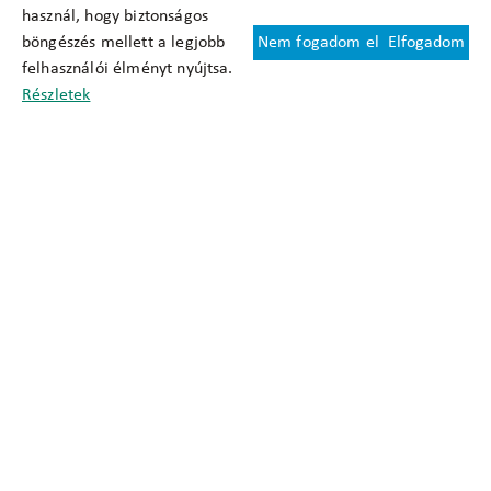
használ, hogy biztonságos
böngészés mellett a legjobb
Nem fogadom el
Elfogadom
Felhasználási feltételek
felhasználói élményt nyújtsa.
Cookie nyilatkozat
Részletek
Adatkezelési tájékoztató
Oldaltérkép
Közadatkereső
Akadálymentesítési nyilatkozat
Impresszum
okfo@okfo.gov.hu
+361 356 1522