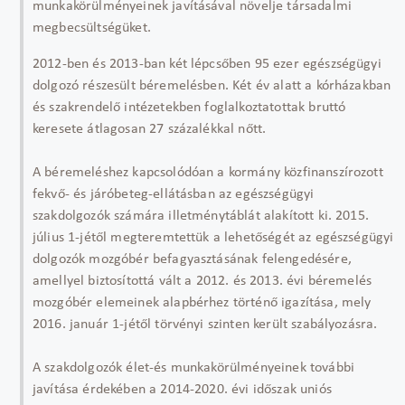
munkakörülményeinek javításával növelje társadalmi
megbecsültségüket.
2012-ben és 2013-ban két lépcsőben 95 ezer egészségügyi
dolgozó részesült béremelésben. Két év alatt a kórházakban
és szakrendelő intézetekben foglalkoztatottak bruttó
keresete átlagosan 27 százalékkal nőtt.
A béremeléshez kapcsolódóan a kormány közfinanszírozott
fekvő- és járóbeteg-ellátásban az egészségügyi
szakdolgozók számára illetménytáblát alakított ki. 2015.
július 1-jétől megteremtettük a lehetőségét az egészségügyi
dolgozók mozgóbér befagyasztásának felengedésére,
amellyel biztosítottá vált a 2012. és 2013. évi béremelés
mozgóbér elemeinek alapbérhez történő igazítása, mely
2016. január 1-jétől törvényi szinten került szabályozásra.
A szakdolgozók élet-és munkakörülményeinek további
javítása érdekében a 2014-2020. évi időszak uniós