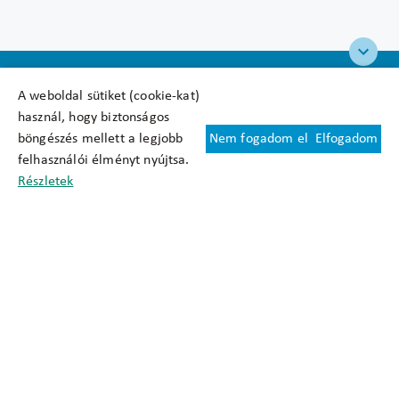
A weboldal sütiket (cookie-kat)
használ, hogy biztonságos
böngészés mellett a legjobb
Nem fogadom el
Elfogadom
Felhasználási feltételek
felhasználói élményt nyújtsa.
Cookie nyilatkozat
Részletek
Adatkezelési tájékoztató
Oldaltérkép
Közadatkereső
Akadálymentesítési nyilatkozat