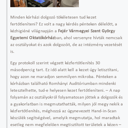
Minden kórházi dolgozó tökéletesen tud kezet
fertőtleníteni? Ez volt a nagy kérdés pénteken délelőtt, a
kézhigiéné világnapján a
Fejér Vármegyei Szent György
Egyetemi Oktatókórház
ban, ahol versenyre hívták nemcsak
az osztályokat és azok dolgozóit, de az intézmény vezetését
is.
Egy protokoll szerint végzett kézfertőtlenítés 30
másodpercig tart. Ez idő alatt kell a kezet úgy letisztítani,
hogy azon ne maradjon semmilyen mikroba. Pénteken a
kórházban található Romhányi Auditóriumban mindenki
letesztelhette, tud-e helyesen kezet fertőtleníteni. – A nap
folyamán az osztályokról folyamatosan jöttek a dolgozók és
a gyakorlatban is megmutathatták, milyen jól megy nekik a
kézfertőtlenítés, méghozzá az úgynevezett Hand-in-Scan
készülék segítségével, amelyik megmutatja, hol maradtak
esetleg nem megfelelően megtisztított területek a kézen –