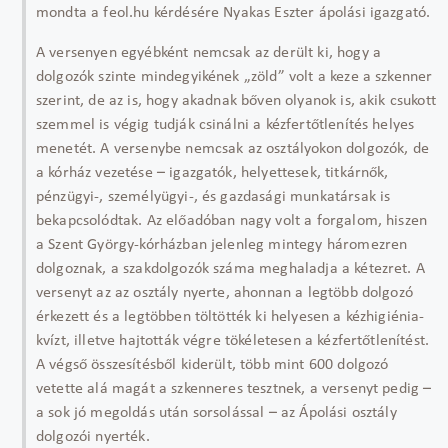
mondta a feol.hu kérdésére Nyakas Eszter ápolási igazgató.
A versenyen egyébként nemcsak az derült ki, hogy a
dolgozók szinte mindegyikének „zöld” volt a keze a szkenner
szerint, de az is, hogy akadnak bőven olyanok is, akik csukott
szemmel is végig tudják csinálni a kézfertőtlenítés helyes
menetét. A versenybe nemcsak az osztályokon dolgozók, de
a kórház vezetése – igazgatók, helyettesek, titkárnők,
pénzügyi-, személyügyi-, és gazdasági munkatársak is
bekapcsolódtak. Az előadóban nagy volt a forgalom, hiszen
a Szent György-kórházban jelenleg mintegy háromezren
dolgoznak, a szakdolgozók száma meghaladja a kétezret. A
versenyt az az osztály nyerte, ahonnan a legtöbb dolgozó
érkezett és a legtöbben töltötték ki helyesen a kézhigiénia-
kvízt, illetve hajtották végre tökéletesen a kézfertőtlenítést.
A végső összesítésből kiderült, több mint 600 dolgozó
vetette alá magát a szkenneres tesztnek, a versenyt pedig –
a sok jó megoldás után sorsolással – az Ápolási osztály
dolgozói nyerték.