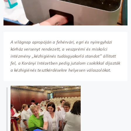
A világnap apropóján a fehérvári, egri és nyíregyházi
kórház versenyt rendezett, a veszprémi és miskolci
intézmény „kézhigiénés tudásgyakorló standot” állított
fel, a Korányi Intézetben pedig jutalom csokikkal díjazták
a kézhigiénés tesztkérdésekre helyesen válaszolókat.