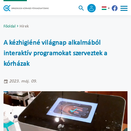
Főoldal
Hírek
A kézhigiéné világnap alkalmából
interaktív programokat szerveztek a
kórházak
2023. máj. 09.