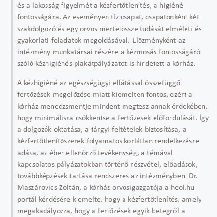
és a lakosság figyelmét a kézfertőtlenítés, a higiéné
fontosságára. Az eseményen tíz csapat, csapatonként két
szakdolgozó és egy orvos mérte össze tudását elméleti és
gyakorlati feladatok megoldásával. Előzményként az
intézmény munkatársai részére a kézmosás fontosságáról
szóló kézhigiénés plakátpályázatot is hirdetett a kórház.
A kézhigiéné az egészségügyi ellátással összefüggő
fertőzések megelőzése miatt kiemelten fontos, ezért a
kórház menedzsmentje mindent megtesz annak érdekében,
hogy minimálisra csökkentse a fertőzések előfordulását. Így
a dolgozók oktatása, a tárgyi feltételek biztosítása, a
kézfertőtlenítőszerek folyamatos korlátlan rendelkezésre
adása, az éber ellenőrző tevékenység, a témával
kapcsolatos pályázatokban történő részvétel, előadások,
továbbképzések tartása rendszeres az intézményben. Dr.
Maszárovics Zoltán, a kórház orvosigazgatója a heol.hu
portál kérdésére kiemelte, hogy a kézfertőtlenítés, amely
megakadályozza, hogy a fertőzések egyik betegről a