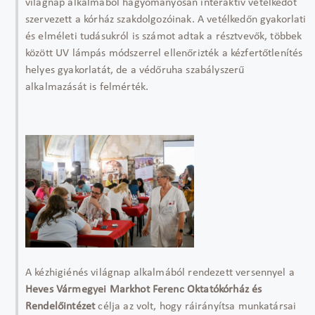
világnap alkalmából hagyományosan interaktív vetélkedőt
szervezett a kórház szakdolgozóinak. A vetélkedőn gyakorlati
és elméleti tudásukról is számot adtak a résztvevők, többek
között UV lámpás módszerrel ellenőrizték a kézfertőtlenítés
helyes gyakorlatát, de a védőruha szabályszerű
alkalmazását is felmérték.
A kézhigiénés világnap alkalmából rendezett versennyel a
Heves Vármegyei Markhot Ferenc Oktatókórház és
Rendelőintézet
célja az volt, hogy ráirányítsa munkatársai