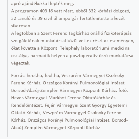
apró ajándékokkal lepték meg.
A programon 403 fő vett részt, ebből 332 kórházi dolgozó,
32 tanuló és 39 civil állampolgár fertőtlenítette a kezét
sikeresen.
A legtöbben a Szent Ferenc Tagkórház önálló fizikoterápiás
szolgálatának munkatársai közül vettek részt az eseményen,
őket követte a Központi Telephely laboratóriumi medicina
osztálya, harmadik helyen a posztoperatív őrző munkatársai
végeztek.
Forrás: heol.hu, feol.hu, Veszprém Vármegyei Csolnoky
Ferenc Kórház, Országos Korányi Pulmonológiai Intézet,
Borsod-Abaúj-Zemplén Vármegyei Központi Kórház, fotó:
Heves Vármegyei Markhot Ferenc Oktatókórház és
Rendelőintézet, Fejér Vármegyei Szent György Egyetemi
Oktató Kórház, Veszprém Vármegyei Csolnoky Ferenc
Kórház, Országos Korányi Pulmonológiai Intézet, Borsod-
Abaúj-Zemplén Vármegyei Központi Kórház