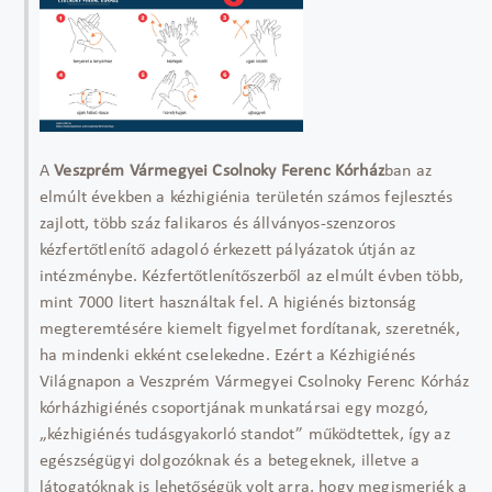
A
Veszprém Vármegyei Csolnoky Ferenc Kórház
ban az
elmúlt években a kézhigiénia területén számos fejlesztés
zajlott, több száz falikaros és állványos-szenzoros
kézfertőtlenítő adagoló érkezett pályázatok útján az
intézménybe. Kézfertőtlenítőszerből az elmúlt évben több,
mint 7000 litert használtak fel. A higiénés biztonság
megteremtésére kiemelt figyelmet fordítanak, szeretnék,
ha mindenki ekként cselekedne. Ezért a Kézhigiénés
Világnapon a Veszprém Vármegyei Csolnoky Ferenc Kórház
kórházhigiénés csoportjának munkatársai egy mozgó,
„kézhigiénés tudásgyakorló standot” működtettek, így az
egészségügyi dolgozóknak és a betegeknek, illetve a
látogatóknak is lehetőségük volt arra, hogy megismerjék a