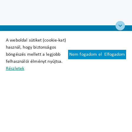
A weboldal sütiket (cookie-kat)
használ, hogy biztonságos
böngészés mellett a legjobb
Nem fogadom el
Elfogadom
Felhasználási feltételek
felhasználói élményt nyújtsa.
Cookie nyilatkozat
Részletek
Adatkezelési tájékoztató
Oldaltérkép
Közadatkereső
Akadálymentesítési nyilatkozat