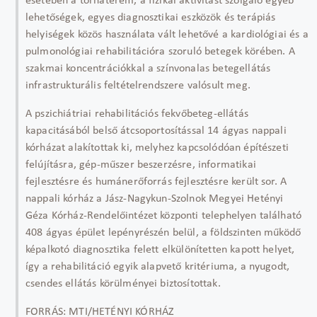
esetében a tornaterem, a fizikai aktivitást szolgáló egyéb
lehetőségek, egyes diagnosztikai eszközök és terápiás
helyiségek közös használata vált lehetővé a kardiológiai és a
pulmonológiai rehabilitációra szoruló betegek körében. A
szakmai koncentrációkkal a színvonalas betegellátás
infrastrukturális feltételrendszere valósult meg.
A pszichiátriai rehabilitációs fekvőbeteg-ellátás
kapacitásából belső átcsoportosítással 14 ágyas nappali
kórházat alakítottak ki, melyhez kapcsolódóan építészeti
felújításra, gép-műszer beszerzésre, informatikai
fejlesztésre és humánerőforrás fejlesztésre került sor. A
nappali kórház a Jász-Nagykun-Szolnok Megyei Hetényi
Géza Kórház-Rendelőintézet központi telephelyen található
408 ágyas épület lepényrészén belül, a földszinten működő
képalkotó diagnosztika felett elkülönítetten kapott helyet,
így a rehabilitáció egyik alapvető kritériuma, a nyugodt,
csendes ellátás körülményei biztosítottak.
FORRÁS: MTI/HETÉNYI KÓRHÁZ