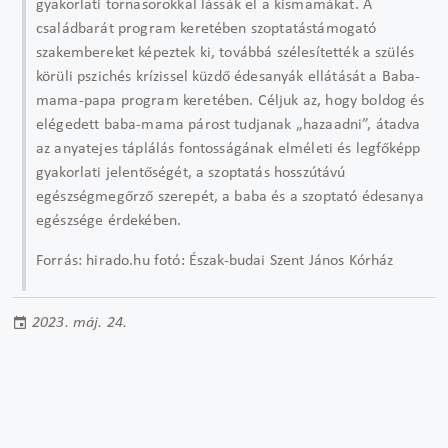
gyakorlati tornasorokkal lássák el a kismamákat. A
családbarát program keretében szoptatástámogató
szakembereket képeztek ki, továbbá szélesítették a szülés
körüli pszichés krízissel küzdő édesanyák ellátását a Baba-
mama-papa program keretében. Céljuk az, hogy boldog és
elégedett baba-mama párost tudjanak „hazaadni”, átadva
az anyatejes táplálás fontosságának elméleti és legfőképp
gyakorlati jelentőségét, a szoptatás hosszútávú
egészségmegőrző szerepét, a baba és a szoptató édesanya
egészsége érdekében.
Forrás: hirado.hu fotó: Észak-budai Szent János Kórház
2023. máj. 24.