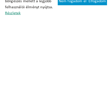
böngészés mellett a legjobb
Nem fogadom el
Elfogadom
Felhasználási feltételek
felhasználói élményt nyújtsa.
Cookie nyilatkozat
Részletek
Adatkezelési tájékoztató
Oldaltérkép
Közadatkereső
Akadálymentesítési nyilatkozat
Impresszum
okfo@okfo.gov.hu
+361 356 1522
1125 Budapest, Diós árok 3.