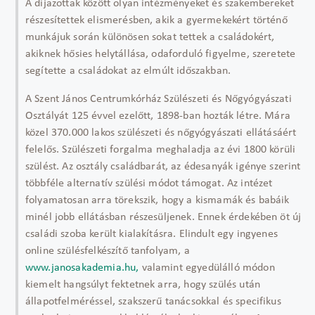
A díjazottak között olyan intézményeket és szakembereket
részesítettek elismerésben, akik a gyermekekért történő
munkájuk során különösen sokat tettek a családokért,
akiknek hősies helytállása, odaforduló figyelme, szeretete
segítette a családokat az elmúlt időszakban.
A Szent János Centrumkórház Szülészeti és Nőgyógyászati
Osztályát 125 évvel ezelőtt, 1898-ban hozták létre. Mára
közel 370.000 lakos szülészeti és nőgyógyászati ellátásáért
felelős. Szülészeti forgalma meghaladja az évi 1800 körüli
szülést. Az osztály családbarát, az édesanyák igénye szerint
többféle alternatív szülési módot támogat. Az intézet
folyamatosan arra törekszik, hogy a kismamák és babáik
minél jobb ellátásban részesüljenek. Ennek érdekében öt új
családi szoba került kialakításra. Elindult egy ingyenes
online szülésfelkészítő tanfolyam, a
www.janosakademia.hu,
valamint egyedülálló módon
kiemelt hangsúlyt fektetnek arra, hogy szülés után
állapotfelméréssel, szakszerű tanácsokkal és specifikus