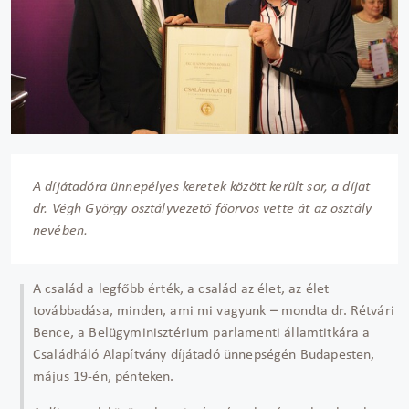
A díjátadóra ünnepélyes keretek között került sor, a díjat
dr. Végh György osztályvezető főorvos vette át az osztály
nevében.
A család a legfőbb érték, a család az élet, az élet
továbbadása, minden, ami mi vagyunk – mondta dr. Rétvári
Bence, a Belügyminisztérium parlamenti államtitkára a
Családháló Alapítvány díjátadó ünnepségén Budapesten,
május 19-én, pénteken.