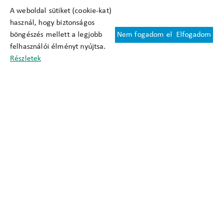
A weboldal sütiket (cookie-kat)
használ, hogy biztonságos
böngészés mellett a legjobb
Nem fogadom el
Elfogadom
Felhasználási feltételek
felhasználói élményt nyújtsa.
Cookie nyilatkozat
Részletek
Adatkezelési tájékoztató
Oldaltérkép
Közadatkereső
Akadálymentesítési nyilatkozat
Impresszum
okfo@okfo.gov.hu