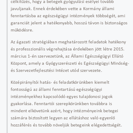
célkitűzés, hogy a betegek gyógyulási esélyei tovább
javuljanak. Ennek érdekében vette a Kormány állami
fenntartásba az egészségügyi intézmények többségét, ami
garanciát jelent a hatékonyabb, hosszú távon is biztonságos
működésre.
Az ágazati stratégiában meghatározott feladatok hatékony
és professzionális végrehajtása érdekében jött létre 2015.
március 1-én szervezetünk, az Állami Egészségügyi Ellátó
Központ, amely a Gyógyszerészeti és Egészségügyi Minőség-
és Szervezetfejlesztési Intézet utód szervezete.
Középirányítói hatás- és feladatkörünkben kiemelt
fontosságú az állami fenntartású egészségügyi
intézményekhez kapcsolódó egyes tulajdonosi jogok
gyakorlása. Fenntartói szerepkörünkben továbbra is
mindent elkövetünk azért, hogy intézményeink betegei
számára biztosított legyen az ellátáshoz való egyenlő
hozzáférés és tovább növeljük betegeink elégedettségét.