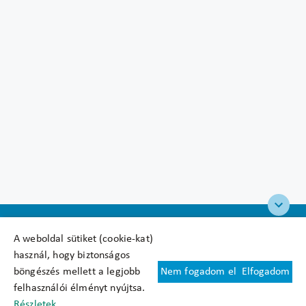
A weboldal sütiket (cookie-kat)
használ, hogy biztonságos
böngészés mellett a legjobb
Nem fogadom el
Elfogadom
Felhasználási feltételek
felhasználói élményt nyújtsa.
Cookie nyilatkozat
Részletek