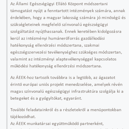
Az Állami Egészségügyi Ellátó Központ módszertani
támogatást nyújt a fenntartott intézmények számára, annak
érdekében, hogy a magyar lakosság számára jó minőségű és
szükségleteinek megfelelő színvonalú egészségügyi
szolgáltatást nyújthassanak. Ennek keretében kidolgozásra
kerül az intézményi humánerőforrás gazdálkodási
hatékonyság ellenőrzési módszertana, szakmai
egészségszervezési tevékenységhez szükséges módszertan,
valamint az intézményi alaptevékenységgel kapcsolatos
működési hatékonyság ellenőrzési módszertana.
Az ÁEEK-hoz tartozik továbbra is a legtöbb, az ágazatot
érintő európai uniós projekt menedzselése, amelyek révén
magas színvonalú egészségügyi infrastruktúra szolgálja ki a
betegeket és a gyógyítókat, egyaránt.
További feladatainkról és a részletekről a menüpontokban
tájékozódhat.
Az ÁEEK munkatársai együttműködő partnerként,