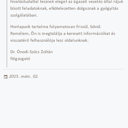
hivatástudattal tesznek eleget az ágazati vezetés által rájuk
bízott feladatoknak, elkötelezetten dolgoznak a gyógyítás
szolgálatában.
Honlapunk tartalma folyamatosan frissül, bővül.
Remélem, Ön is megtalálja a keresett információkat és
visszatérő felhasználója lesz oldalunknak.
Dr. Ónodi-Szűcs Zoltán
főigazgató
2015. márc. 02.