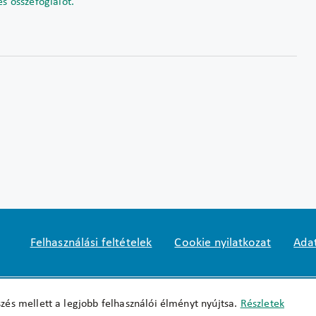
es összefoglalót.
Felhasználási feltételek
Cookie nyilatkozat
Adat
Impresszum
okfo@okfo.gov.hu
+361 356 152
zés mellett a legjobb felhasználói élményt nyújtsa.
Részletek