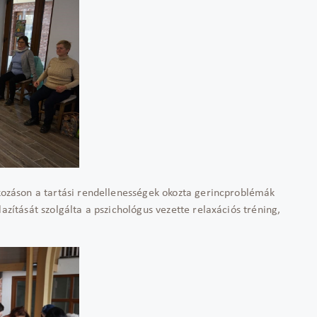
lkozáson a tartási rendellenességek okozta gerincproblémák
azítását szolgálta a pszichológus vezette relaxációs tréning,