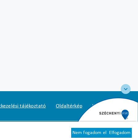
kezelési tájékoztató
Oldaltérkép
Közadatkereső
2
1125 Budapest, Diós árok 3.
Nem fogadom el
Elfogadom