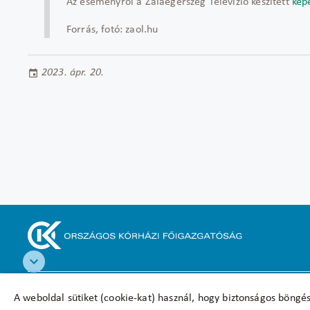
Az eseményről a Zalaegerszeg Televízió készített
kép
Forrás, fotó: zaol.hu
2023. ápr. 20.
Akadálymentesítési nyilatkozat
A weboldal sütiket (cookie-kat) használ, hogy biztonságos böngés