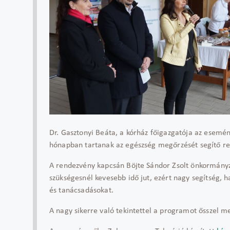
Dr. Gasztonyi Beáta, a kórház főigazgatója az esemé
hónapban tartanak az egészség megőrzését segítő r
A rendezvény kapcsán Böjte Sándor Zsolt önkormányz
szükségesnél kevesebb idő jut, ezért nagy segítség, h
és tanácsadásokat.
A nagy sikerre való tekintettel a programot ősszel m