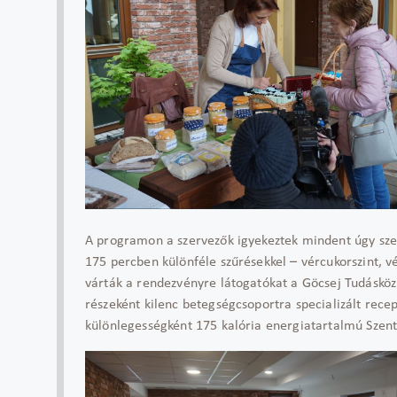
A programon a szervezők igyekeztek mindent úgy szer
175 percben különféle szűrésekkel – vércukorszint, vé
várták a rendezvényre látogatókat a Göcsej Tudásközp
részeként kilenc betegségcsoportra specializált rece
különlegességként 175 kalória energiatartalmú Szent