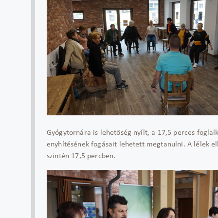
Gyógytornára is lehetőség nyílt, a 17,5 perces fogla
enyhítésének fogásait lehetett megtanulni. A lélek ell
szintén 17,5 percben.