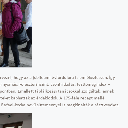
vezni, hogy az a jubileumi évfordulóra is emlékeztessen. Így
rnyomás, koleszterinszint, csontritkulás, testtömegindex –
ontban. Emellett táplálkozási tanácsokkal szolgáltak, ennek
pteket kaphattak az érdeklődők. A 175-féle recept mellé
 Rafael-kocka nevű süteménnyel is megkínálták a résztvevőket.