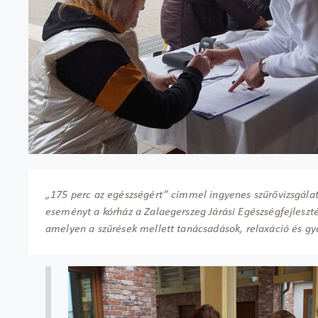
„175 perc az egészségért” címmel ingyenes szűrővizsgálat
eseményt a kórház a Zalaegerszeg Járási Egészségfejleszté
amelyen a szűrések mellett tanácsadások, relaxáció és gy