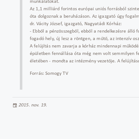
munkálatokat.
Az 1,1 milliárd forintos európai uniós forrásból szi
óta dolgoznak a beruházáson. Az igazgató úgy fogalmaz
dr. Vácity József, igazgató, Nagyatádi Kórház:
- Ebből a pénzösszegből, ebből a rendelkezésre álló f
fogadó hely, új lesz a röntgen, a műtő, az intenzív os
A felújítás nem zavarja a kórház mindennapi működés
épületben fennállása óta még nem volt semmilyen felúj
életében - mondta az intézmény vezetője. A felújít
Forrás: Somogy TV
2015. nov. 19.