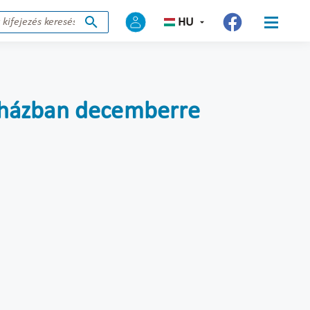
HU
kórházban decemberre