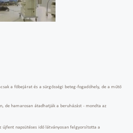
mcsak a főbejárat és a sürgősségi beteg-fogadóhely, de a műtő
án, de hamarosan átadhatják a beruházást - mondta az
 újfent napsütéses idő látványosan felgyorsította a