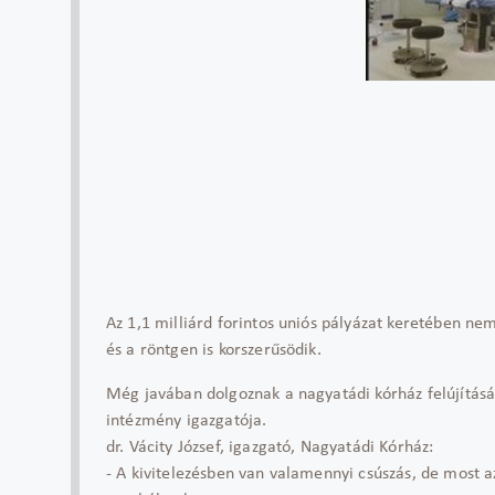
Az 1,1 milliárd forintos uniós pályázat keretében ne
és a röntgen is korszerűsödik.
Még javában dolgoznak a nagyatádi kórház felújítás
intézmény igazgatója.
dr. Vácity József, igazgató, Nagyatádi Kórház:
- A kivitelezésben van valamennyi csúszás, de most az