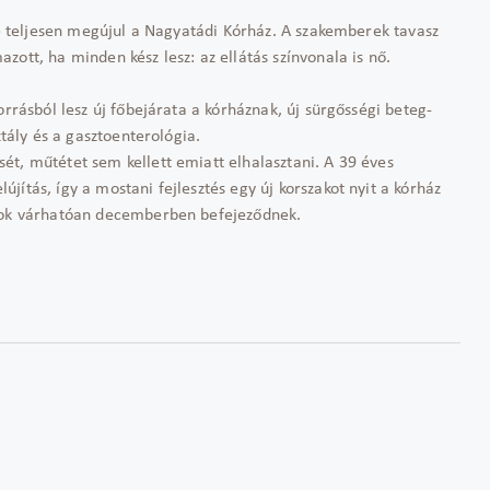
nte teljesen megújul a Nagyatádi Kórház. A szakemberek tavasz
ott, ha minden kész lesz: az ellátás színvonala is nő.
orrásból lesz új főbejárata a kórháznak, új sürgősségi beteg-
ztály és a gasztoenterológia.
ét, műtétet sem kellett emiatt elhalasztani. A 39 éves
ítás, így a mostani fejlesztés egy új korszakot nyit a kórház
ások várhatóan decemberben befejeződnek.