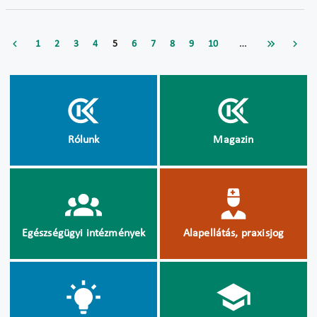
…
1
2
3
4
5
6
7
8
9
10
Rólunk
Magazin
Egészségügyi intézmények
Alapellátás, praxisjog