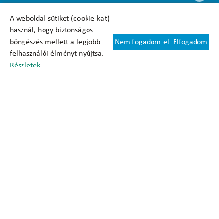
A weboldal sütiket (cookie-kat)
használ, hogy biztonságos
böngészés mellett a legjobb
Nem fogadom el
Elfogadom
Felhasználási feltételek
felhasználói élményt nyújtsa.
Cookie nyilatkozat
Részletek
Adatkezelési tájékoztató
Oldaltérkép
Közadatkereső
Akadálymentesítési nyilatkozat
Impresszum
okfo@okfo.gov.hu