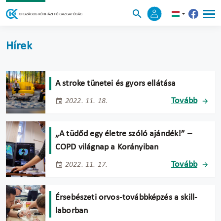
Hírek
A stroke tünetei és gyors ellátása
Tovább
2022. 11. 18.
„A tüdőd egy életre szóló ajándék!” –
COPD világnap a Korányiban
Tovább
2022. 11. 17.
Érsebészeti orvos-továbbképzés a skill-
laborban