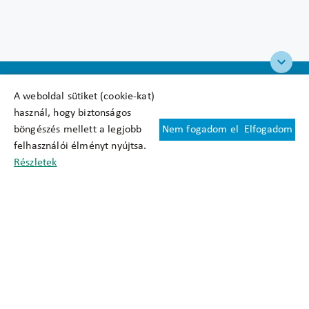
A weboldal sütiket (cookie-kat)
használ, hogy biztonságos
böngészés mellett a legjobb
Nem fogadom el
Elfogadom
Felhasználási feltételek
felhasználói élményt nyújtsa.
Cookie nyilatkozat
Részletek
Adatkezelési tájékoztató
Oldaltérkép
Közadatkereső
Akadálymentesítési nyilatkozat