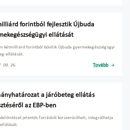
illiárd forintból fejlesztik Újbuda
mekegészségügyi ellátását
 kétmilliárd forintból bővítik Újbuda gyermekegészségügyi
eg-ellátását.
Tovább
. 09. 26.
ányhatározat a járóbeteg ellátás
sztéséről az EBP-ben
delőintézet jelentős forrásból korszerűsítheti, integrálhatja
ellátását.