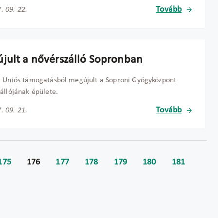
Tovább
. 09. 22.
jult a nővérszálló Sopronban
 Uniós támogatásból megújult a Soproni Gyógyközpont
állójának épülete.
Tovább
. 09. 21.
175
176
177
178
179
180
181