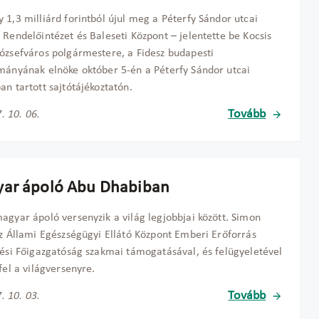
 1,3 milliárd forintból újul meg a Péterfy Sándor utcai
 Rendelőintézet és Baleseti Központ – jelentette be Kocsis
ózsefváros polgármestere, a Fidesz budapesti
mányának elnöke október 5-én a Péterfy Sándor utcai
an tartott sajtótájékoztatón.
Tovább
. 10. 06.
ar ápoló Abu Dhabiban
agyar ápoló versenyzik a világ legjobbjai között. Simon
az Állami Egészségügyi Ellátó Központ Emberi Erőforrás
tési Főigazgatóság szakmai támogatásával, és felügyeletével
 fel a világversenyre.
Tovább
. 10. 03.