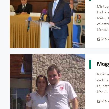
Mintegy
Kórház-
Máté, J
választ
kórházb
2017
Magy
Ismét m
Zsolt, 
Fejlesz
készült
2017