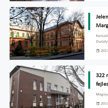
Jelen
Marg
Konszol
Osztály
2017
322 m
fejle
Megújul
2017