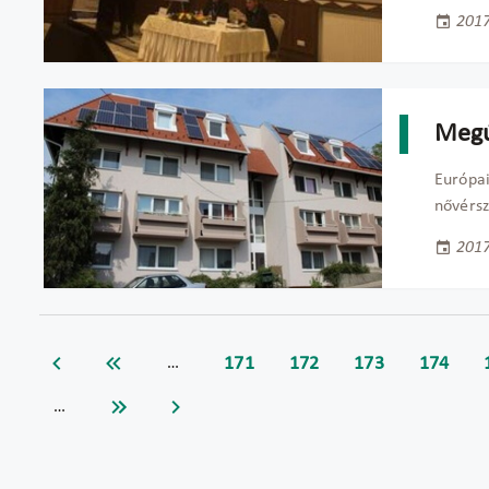
2017
Megú
Európai
nővérsz
2017
171
172
173
174
…
…