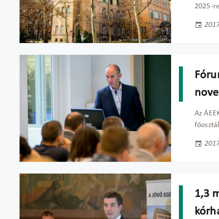
2025-re
2017
Fóru
nove
Az ÁEEK
főosztá
2017
1,3 m
kórh