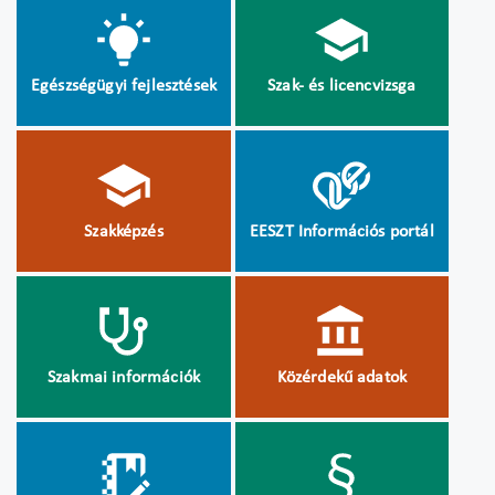
Egészségügyi fejlesztések
Szak- és licencvizsga
Szakképzés
EESZT Információs portál
Szakmai információk
Közérdekű adatok