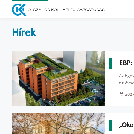
Hírek
EBP: 
Az Egé
tíz évb
2017
„Oko