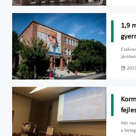
1,9 m
gyer
Csaknem
járóbet
2017
Korm
fejle
Hét ren
a beteg