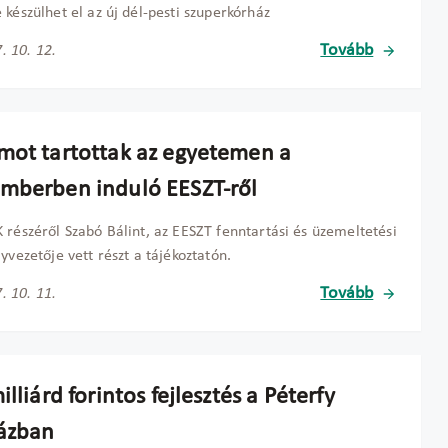
 készülhet el az új dél-pesti szuperkórház
Tovább
. 10. 12.
mot tartottak az egyetemen a
mberben induló EESZT-ről
 részéről Szabó Bálint, az EESZT fenntartási és üzemeltetési
lyvezetője vett részt a tájékoztatón.
Tovább
. 10. 11.
illiárd forintos fejlesztés a Péterfy
ázban