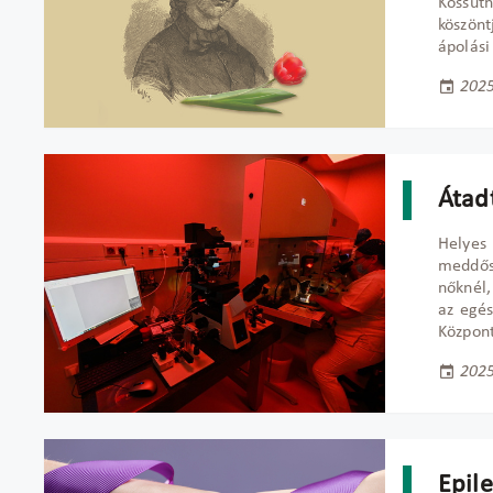
Kossut
köszön
ápolási
2025
Átad
Helyes
meddősé
nőknél,
az egés
Központ
2025
Epil