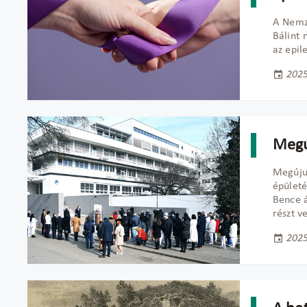
A Nemze
Bálint 
az epil
2025
Megú
Megúju
épület
Bence á
részt ve
2025