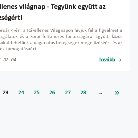
llenes világnap - Tegyünk együtt az
zségért!
ruár 4-én, a Rákellenes Világnapon hívjuk fel a figyelmet a
zsgálatok és a korai felismerés fontosságára. Együtt, közös
sokat tehetünk a daganatos betegségek megelőzéséért és az
tek támogatásáért.
Tovább
. 02. 04.
23
24
25
26
27
28
…