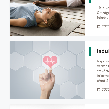
Tíz alk
Ország
felnőtt
2025
Indu
Napoko
Vármeg
szakér
inform
témájá
2025