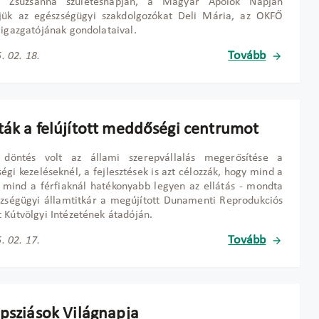
h Zsuzsanna születésnapján, a Magyar Ápolók Napján
tjük az egészségügyi szakdolgozókat Deli Mária, az OKFŐ
 igazgatójának gondolataival.
Tovább
. 02. 18.
ták a felújított meddőségi centrumot
 döntés volt az állami szerepvállalás megerősítése a
gi kezeléseknél, a fejlesztések is azt célozzák, hogy mind a
 mind a férfiaknál hatékonyabb legyen az ellátás - mondta
zségügyi államtitkár a megújított Dunamenti Reprodukciós
 Kútvölgyi Intézetének átadóján.
Tovább
. 02. 17.
epsziások Világnapja