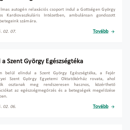
almas autogén relaxációs csoport indul a Gottségen György
os Kardiovaszkuláris Intézetben, ambulánsan gondozott
 betegeink számára.
Tovább
. 02. 07.
l a Szent György Egészségtéka
n belül elindul a Szent György Egészségtéka, a Fejér
yei Szent György Egyetemi Oktatókórház rovata, ahol
tők osztanak meg rendszeresen hasznos, közérthető
ációkat az egészségmegőrzés és a betegségek megelőzése
ban.
Tovább
. 02. 06.