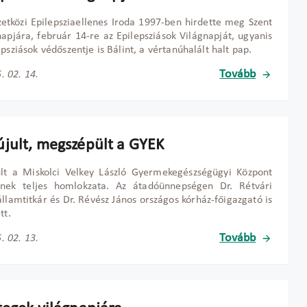
tközi Epilepsziaellenes Iroda 1997-ben hirdette meg Szent
napjára, február 14-re az Epilepsziások Világnapját, ugyanis
epsziások védőszentje is Bálint, a vértanúhalált halt pap.
Tovább
. 02. 14.
jult, megszépült a GYEK
lt a Miskolci Velkey László Gyermekegészségügyi Központ
ének teljes homlokzata. Az átadóünnepségen Dr. Rétvári
llamtitkár és Dr. Révész János országos kórház-főigazgató is
tt.
Tovább
. 02. 13.