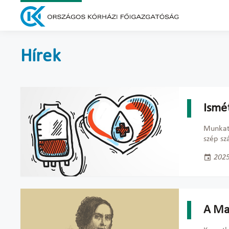
Hírek
Ismé
Munkat
szép sz
2025
A Ma