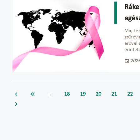
Ráke
egés
Ma, feb
szűrővi
erővel 
érintet
2025
18
19
20
21
22
…