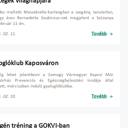
tegek világnapjára
es melletti Massabielle-barlangban a szegény, tanulatlan,
égy éves Bernadette Soubirous-nak megjelent a Szűzanya
ebruár 11-én.
Tovább
. 02. 11.
oglóklub Kaposváron
 lehet jelentkezni a Somogy Vármegyei Kaposi Mór
kórház Prevenciós és Egészségfejlesztési Irodája által
ett, márciusban induló gyaloglóklubba.
Tovább
. 02. 10.
gén tréning a GOKVI-ban