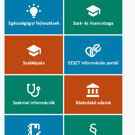
Egészségügyi fejlesztések
Szak- és licencvizsga
Szakképzés
EESZT Információs portál
Szakmai információk
Közérdekű adatok