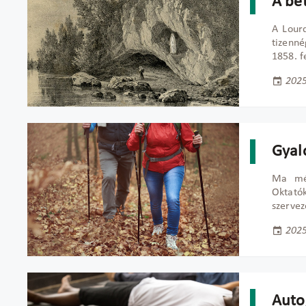
A be
A Lourd
tizenn
1858. f
2025
Gyal
Ma még
Oktató
szervez
2025
Auto