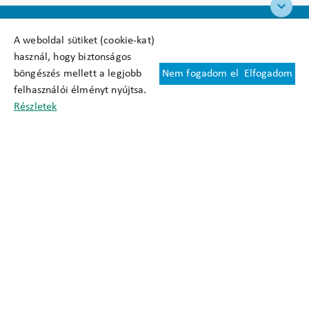
A weboldal sütiket (cookie-kat)
használ, hogy biztonságos
böngészés mellett a legjobb
Nem fogadom el
Elfogadom
Felhasználási feltételek
felhasználói élményt nyújtsa.
Cookie nyilatkozat
Részletek
Adatkezelési tájékoztató
Oldaltérkép
Közadatkereső
Akadálymentesítési nyilatkozat
Impresszum
okfo@okfo.gov.hu