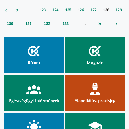
…
123
124
125
126
127
128
129
…
130
131
132
133
Rólunk
Magazin
Egészségügyi intézmények
Alapellátás, praxisjog