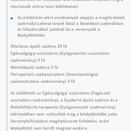
résztvevők online teszt kitöltésével.
Az elődöntőn elért eredmények alapján a meghirdetett
szakmák/szakmairányok közül a következő szakmákban
és létszámokkal jutottak be a versenyzők a
középdöntőbe:
Általános ápoló szakma 29 fő
Egészségügyi asszisztens (Gyógyszertári asszisztens
szakmairány) 9 fő
Mentőápoló szakma 5 fő
Perioperatív szakasszisztens (Aneszteziológiai
szakasszisztens szakmairány) 6 fő
Az elődöntőn az Egészségügyi asszisztens (Fogászati
asszisztens szakmairány), a Gyakorló ápoló szakma és a
Rehabilitációs terapeuta (Gyógymasszőr szakmairány)
tekintetében nem valósultak meg a középdöntőbe jutás
Versenyfelhívásban meghatározott feltételei, ezért
középdöntő nem került megszervezésre.