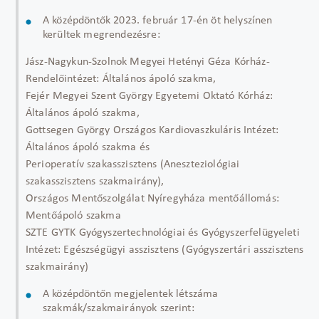
A középdöntők 2023. február 17-én öt helyszínen
kerültek megrendezésre:
Jász-Nagykun-Szolnok Megyei Hetényi Géza Kórház-
Rendelőintézet: Általános ápoló szakma,
Fejér Megyei Szent György Egyetemi Oktató Kórház:
Általános ápoló szakma,
Gottsegen György Országos Kardiovaszkuláris Intézet:
Általános ápoló szakma és
Perioperatív szakasszisztens (Aneszteziológiai
szakasszisztens szakmairány),
Országos Mentőszolgálat Nyíregyháza mentőállomás:
Mentőápoló szakma
SZTE GYTK Gyógyszertechnológiai és Gyógyszerfelügyeleti
Intézet: Egészségügyi asszisztens (Gyógyszertári asszisztens
szakmairány)
A középdöntőn megjelentek létszáma
szakmák/szakmairányok szerint: