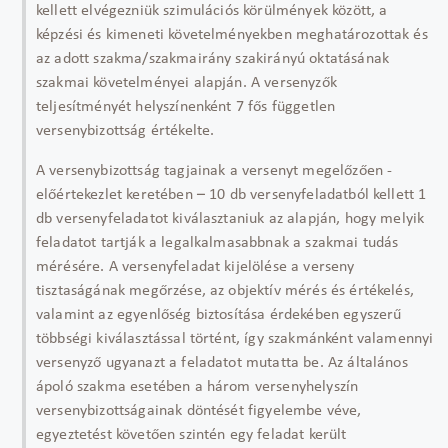
kellett elvégezniük szimulációs körülmények között, a
képzési és kimeneti követelményekben meghatározottak és
az adott szakma/szakmairány szakirányú oktatásának
szakmai követelményei alapján. A versenyzők
teljesítményét helyszínenként 7 fős független
versenybizottság értékelte.
A versenybizottság tagjainak a versenyt megelőzően -
előértekezlet keretében – 10 db versenyfeladatból kellett 1
db versenyfeladatot kiválasztaniuk az alapján, hogy melyik
feladatot tartják a legalkalmasabbnak a szakmai tudás
mérésére. A versenyfeladat kijelölése a verseny
tisztaságának megőrzése, az objektív mérés és értékelés,
valamint az egyenlőség biztosítása érdekében egyszerű
többségi kiválasztással történt, így szakmánként valamennyi
versenyző ugyanazt a feladatot mutatta be. Az általános
ápoló szakma esetében a három versenyhelyszín
versenybizottságainak döntését figyelembe véve,
egyeztetést követően szintén egy feladat került