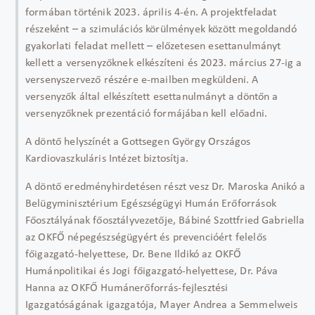
formában történik 2023. április 4-én. A projektfeladat
részeként – a szimulációs körülmények között megoldandó
gyakorlati feladat mellett – előzetesen esettanulmányt
kellett a versenyzőknek elkészíteni és 2023. március 27-ig a
versenyszervező részére e-mailben megküldeni. A
versenyzők által elkészített esettanulmányt a döntőn a
versenyzőknek prezentáció formájában kell előadni.
A döntő helyszínét a Gottsegen György Országos
Kardiovaszkuláris Intézet biztosítja.
A döntő eredményhirdetésen részt vesz Dr. Maroska Anikó a
Belügyminisztérium Egészségügyi Humán Erőforrások
Főosztályának főosztályvezetője, Bábiné Szottfried Gabriella
az OKFŐ népegészségügyért és prevencióért felelős
főigazgató-helyettese, Dr. Bene Ildikó az OKFŐ
Humánpolitikai és Jogi főigazgató-helyettese, Dr. Páva
Hanna az OKFŐ Humánerőforrás-fejlesztési
Igazgatóságának igazgatója, Mayer Andrea a Semmelweis