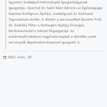
Egyetem Szakképző Intézmények Igazgatóságának
igazgatója, Ujváriné Dr. habil Siket Adrienn az Egészségügyi
Szakmai Kollégium Ápolási, szakdolgozói és Szülésznő
Tagozatának elnöke. A döntőn a versenyzőket köszönti Prof.
Dr. Andréka Péter a Gottsegen György Országos
Kardiovaszkuláris Intézet főigazgatója. Az
eredményhirdetésre meghívást kaptak a döntőbe jutott
versenyzők képzőintézményeinek igazgatói is.
2023. márc. 30.