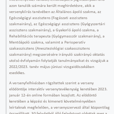
azon tanulók számára került meghirdetésre, akik a
versenykiírás tanévében az Általános ápoló szakma, az
Egészségügyi asszisztens (Fogászati asszisztens
szakmairány), az Egészségügyi asszisztens (Gyógyszertári
asszisztens szakmairány), a Gyakorló ápoló szakma, a
Rehabilitációs terapeuta (Gyógymasszőr szakmairány), a
Mentőápoló szakma, valamint a Perioperatív
szakasszisztens (Aneszteziológiai szakasszisztens
szakmairány) megszerzésére irányuló szakirányú oktatás
utolsó évfolyamán folytatják tanulmányaikat és vizsgájuk a
2022/2023. tanév május-júniusi vizsgaidőszakában
esedékes.
A versenyfelhívásban rögzítettek szerint a verseny
elődöntője interaktív versenytevékenység keretében 2023.
január 12-én online formában lezajlott. Az elődöntő
keretében a képzési és kimeneti követelményekben
leírtaknak megfelelően, a versenyszervező által központilag
összeállított, 30 feladatból álló feladatsort oldottak meg a