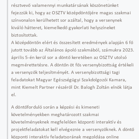
résztvevő valamennyi munkatársának köszönetünket
fejezzük ki, hogy az OSZTV középdöntőjére magas szakmai
színvonalon kerülhetett sor azáltal, hogy a versenynek
kiváló hátteret, kiemelkedő gyakorlati helyszíneket
biztosítottak.
A középdöntőn elért és összesített eredmények alapján 6 fő
jutott tovább az Általános ápoló szakmából, számukra 2023.
április 5-én kerül sor a döntő keretében az OSZTV utolsó
megmérettetésre. A döntőn öt fős versenybizottság értékeli
a versenyzők teljesítményét. A versenybizottsági tagi
feladatokat Magyar Egészségügyi Szakdolgozói Kamara,
mint Kiemelt Partner részéről Dr. Balogh Zoltán elnök látja
el.
A döntőforduló során a képzési és kimeneti
követelményekben meghatározott szakmai
követelményeknek megfelelően központi interaktív és
projektfeladatokat kell elvégeznie a versenyzőknek. A döntő
központi interaktív feladatsorának megoldása online