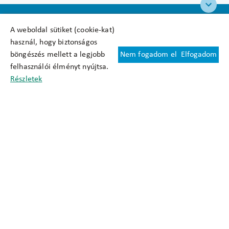
A weboldal sütiket (cookie-kat)
használ, hogy biztonságos
böngészés mellett a legjobb
Nem fogadom el
Elfogadom
Felhasználási feltételek
felhasználói élményt nyújtsa.
Cookie nyilatkozat
Részletek
Adatkezelési tájékoztató
Oldaltérkép
Közadatkereső
Akadálymentesítési nyilatkozat
Impresszum
okfo@okfo.gov.hu