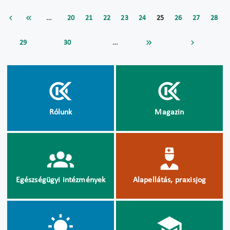
…
20
21
22
23
24
25
26
27
28
…
29
30
Rólunk
Magazin
Egészségügyi intézmények
Alapellátás, praxisjog