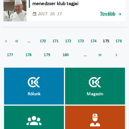
menedzser klub tagjai
Tovább
2017. 10. 17.
…
170
171
172
173
174
175
176
…
177
178
179
180
Rólunk
Magazin