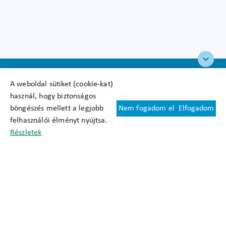
A weboldal sütiket (cookie-kat)
használ, hogy biztonságos
böngészés mellett a legjobb
Nem fogadom el
Elfogadom
Felhasználási feltételek
felhasználói élményt nyújtsa.
Cookie nyilatkozat
Részletek
Adatkezelési tájékoztató
Oldaltérkép
Közadatkereső