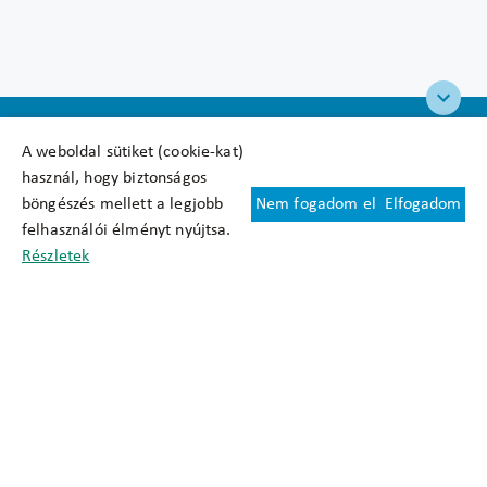
A weboldal sütiket (cookie-kat)
használ, hogy biztonságos
böngészés mellett a legjobb
Nem fogadom el
Elfogadom
Felhasználási feltételek
felhasználói élményt nyújtsa.
Cookie nyilatkozat
Részletek
Adatkezelési tájékoztató
Oldaltérkép
Közadatkereső
Akadálymentesítési nyilatkozat