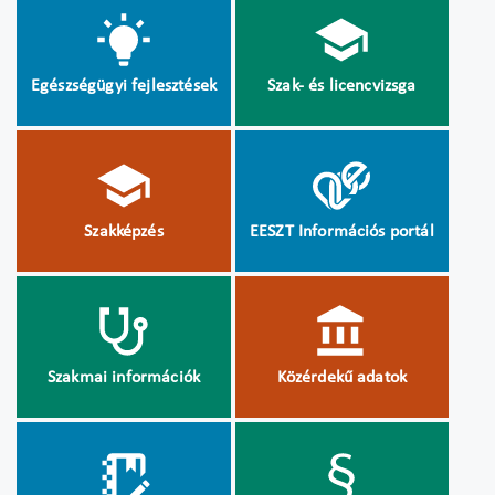
Egészségügyi fejlesztések
Szak- és licencvizsga
Szakképzés
EESZT Információs portál
Szakmai információk
Közérdekű adatok