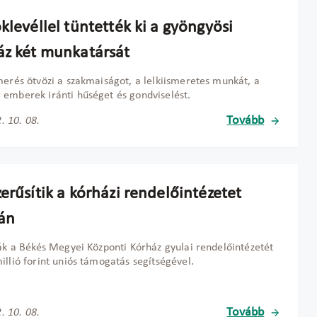
klevéllel tüntették ki a gyöngyösi
áz két munkatársát
merés ötvözi a szakmaiságot, a lelkiismeretes munkát, a
emberek iránti hűséget és gondviselést.
Tovább
. 10. 08.
erűsítik a kórházi rendelőintézetet
án
ják a Békés Megyei Központi Kórház gyulai rendelőintézetét
illió forint uniós támogatás segítségével.
Tovább
. 10. 08.