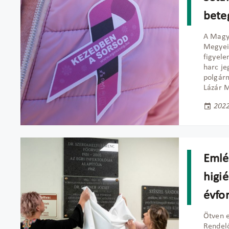
bete
A Magya
Megyei
figyele
harc je
polgárm
Lázár M
2022
Emlé
higié
évfo
Ötven e
Rendelő