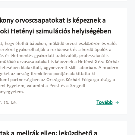
kony orvoscsapatokat is képeznek a
noki Hetényi szimulációs helyiségében
t, hogy élethű bábukon, működő orvosi eszközökön és valós
erekkel gyakorolhatják a rezidensek és a kezdő ápolók a
ás és életmentés gyakorlati tudnivalóit, professzionális
 működő orvoscsapatokat is képeznek a Hetényi Géza Kórház
etesében kialakított, úgynevezett skill-laborban. A modern
geket az ország tizenkilenc pontján alakíttatta ki
iumi partnerségben az Országos Kórházi Főigazgatóság, a
ni Egyetem, valamint a Pécsi és a Szegedi
nyegyetem.
Tovább
. 10. 06.
tak a mellrák ellen: leküzdhető a