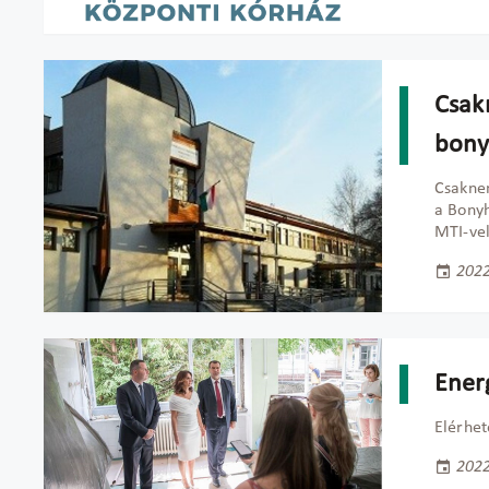
Csakn
bony
Csaknem
a Bonyh
MTI-vel
2022
Energ
Elérhet
2022