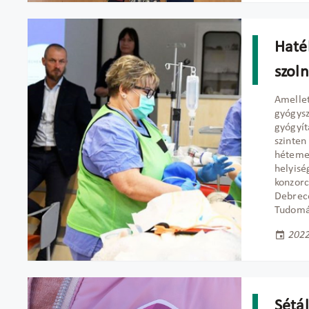
Haté
szol
Amellet
gyógysz
gyógyít
szinten
hétemel
helyisé
konzorc
Debrece
Tudomá
2022
Sétál