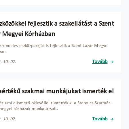
zközökkel fejlesztik a szakellátást a Szent
r Megyei Kórházban
krendelés eszközparkját is fejlesztik a Szent Lázár Megyei
ban.
Tovább
. 10. 07.
aértékű szakmai munkájukat ismerték el
ériumi elismerő oklevéllel tüntették ki a Szabolcs-Szatmár-
megyei kórházak munkatársait.
Tovább
. 10. 07.