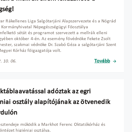
gség!
r Rákellenes Liga Salgótarjáni Alapszervezete és a Nógrád
 Kormányhivatal Népegészségügyi Főosztálya
mfelkető sétát és programot szervezett a mellrák elleni
gyében október 4-én. Az esemény fővédnöke Fekete Zsolt
ester, szakmai védnöke Dr. Szabó Géza a salgótarjáni Szent
egyei Kórház főigazgatója volt.
Tovább
. 10. 06.
ktáblaavatással adóztak az egri
niai osztály alapítójának az ötvenedik
rdulón
sztendeje működik a Markhot Ferenc Oktatókórház és
intézet higiéniai osztálya.