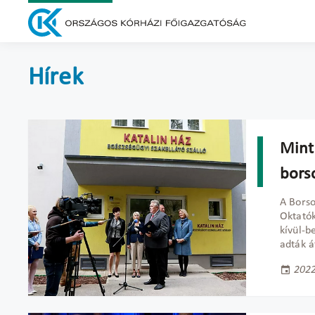
Hírek
Minte
bors
A Bors
Oktatók
kívül-b
adták á
2022