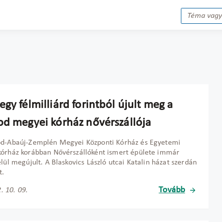
gy félmilliárd forintból újult meg a
od megyei kórház nővérszállója
od-Abaúj-Zemplén Megyei Központi Kórház és Egyetemi
órház korábban Nővérszállóként ismert épülete immár
elül megújult. A Blaskovics László utcai Katalin házat szerdán
t.
Tovább
. 10. 09.