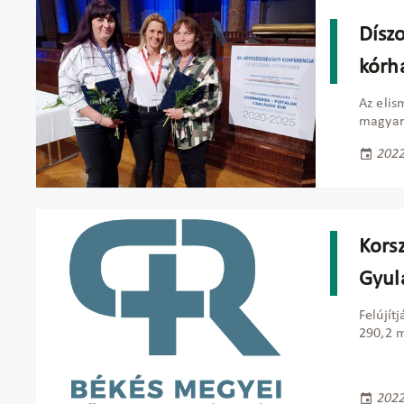
Díszo
kórh
Az elis
magyar 
2022
Korsz
Gyul
Felújít
290,2 m
2022