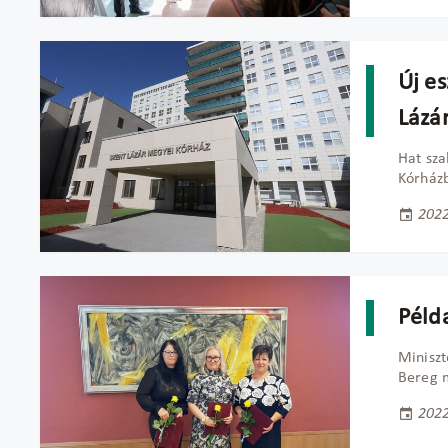
Új es
Lázá
Hat sza
Kórház
2022
Péld
Miniszt
Bereg 
2022